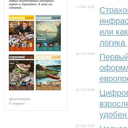
Первый общедоступный популярный
журнал о страховании. К тому же,
13 / 06 / 2026
Страхо
глянцевый...
инфрас
или ка
логика
28 / 05 / 2026
Первый
оформл
европр
12 / 05 / 2026
Цифров
Архив номеров
взросл
О журнале
удобен
25 / 04 / 2026