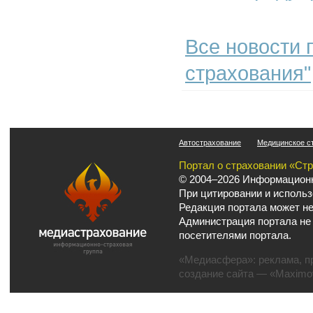
Все новости п
страхования"
Автострахование
Медицинское с
Портал о страховании «Ст
© 2004–2026 Информационн
При цитировании и использ
Редакция портала может не
Администрация портала не
посетителями портала.
«Медиасфера»:
реклама
,
п
создание сайта
— «Maximov