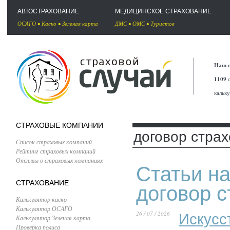
АВТОСТРАХОВАНИЕ
МЕДИЦИНСКОЕ СТРАХОВАНИЕ
ОСАГО
•
Каско
•
Зеленая карта
ДМС
•
ОМС
•
Туристов
Наш п
1109
с
кальк
СТРАХОВЫЕ КОМПАНИИ
договор стра
Список страховых компаний
Рейтинг страховых компаний
Отзывы о страховых компаниях
Статьи на
СТРАХОВАНИЕ
договор 
Калькулятор каско
Калькулятор ОСАГО
26 / 07 / 2026
Искусс
Калькулятор Зеленая карта
Проверка полиса