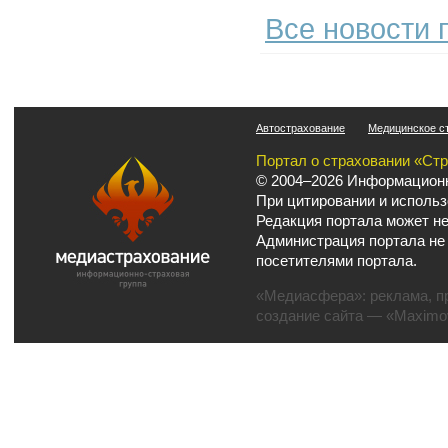
Все новости 
Автострахование
Медицинское с
Портал о страховании «Ст
© 2004–2026 Информационн
При цитировании и использ
Редакция портала может не
Администрация портала не
посетителями портала.
«Медиасфера»:
реклама
,
п
создание сайта
— «Maximov