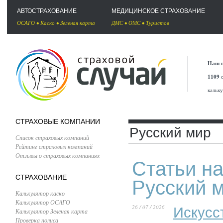
АВТОСТРАХОВАНИЕ
МЕДИЦИНСКОЕ СТРАХОВАНИЕ
ОСАГО
•
Каско
•
Зеленая карта
ДМС
•
ОМС
•
Туристов
Наш п
1109
с
кальк
СТРАХОВЫЕ КОМПАНИИ
Русский мир
Список страховых компаний
Рейтинг страховых компаний
Отзывы о страховых компаниях
Статьи на
СТРАХОВАНИЕ
Русский 
Калькулятор каско
Калькулятор ОСАГО
26 / 07 / 2026
Искусс
Калькулятор Зеленая карта
Проверка полиса