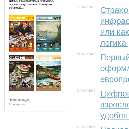
Первый общедоступный популярный
журнал о страховании. К тому же,
13 / 06 / 2026
Страхо
глянцевый...
инфрас
или ка
логика
28 / 05 / 2026
Первый
оформл
европр
12 / 05 / 2026
Цифров
Архив номеров
взросл
О журнале
удобен
25 / 04 / 2026