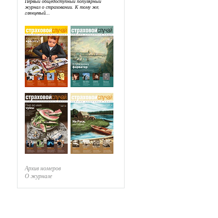
Первый общедоступный популярный
журнал о страховании. К тому же,
глянцевый...
Архив номеров
О журнале