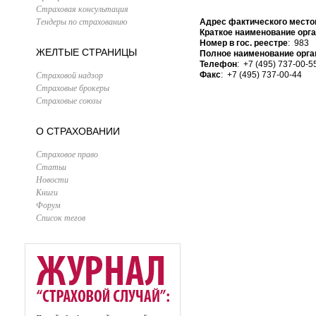
Страховая консультация
Тендеры по страхованию
Адрес фактического место
Краткое наименование орг
Номер в гос. реестре
: 983
ЖЕЛТЫЕ СТРАНИЦЫ
Полное наименование орга
Телефон
: +7 (495) 737-00-5
Страховой надзор
Факс
: +7 (495) 737-00-44
Страховые брокеры
Страховые союзы
О СТРАХОВАНИИ
Страховое право
Статьи
Новости
Книги
Форум
Список тегов