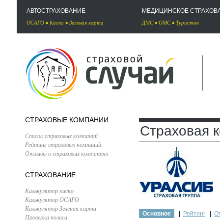
АВТОСТРАХОВАНИЕ
МЕДИЦИНСКОЕ СТРАХОВ
ОСАГО
•
Каско
•
Зеленая карта
ДМС
•
ОМС
•
Туристов
СТРАХОВЫЕ КОМПАНИИ
Страховая 
Список страховых компаний
Рейтинг страховых компаний
Отзывы о страховых компаниях
СТРАХОВАНИЕ
Калькулятор каско
Калькулятор ОСАГО
Калькулятор Зеленая карта
Основное
|
Рейтинг
|
О
Проверка полиса