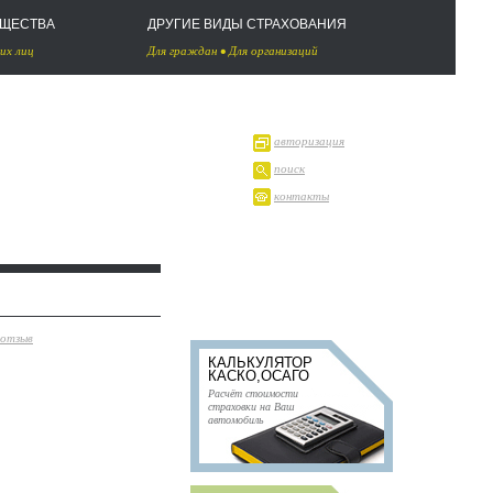
УЩЕСТВА
ДРУГИЕ ВИДЫ СТРАХОВАНИЯ
их лиц
Для граждан
•
Для организаций
авторизация
поиск
контакты
 отзыв
КАЛЬКУЛЯТОР
КАСКО,ОСАГО
Расчёт стоимости
страховки на Ваш
автомобиль