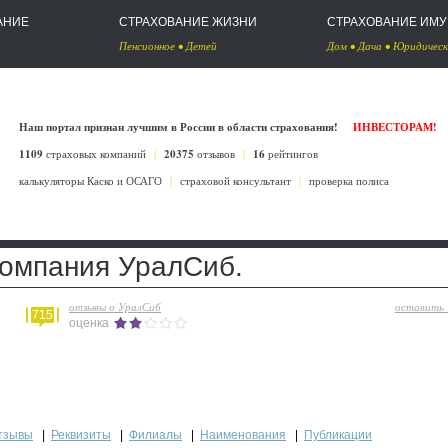
АНИЕ
СТРАХОВАНИЕ ЖИЗНИ
СТРАХОВАНИЕ ИМ
Пенсионное
•
Детей
Дом
•
Дача
•
Юридическ
Наш портал признан лучшим в России в области страхования!
ИНВЕСТОРАМ!
1109
страховых компаний
|
20375
отзывов
|
16
рейтингов
калькуляторы Каско
и
ОСАГО
|
страховой консультант
|
проверка полиса
компания УралСиб.
отзывы о УралСиб
оставить
715
оценка
тзывы
|
Реквизиты
|
Филиалы
|
Наименования
|
Публикации