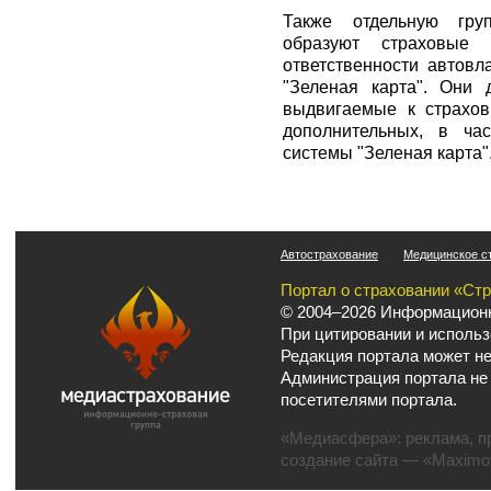
Также отдельную гру
образуют страховые 
ответственности автов
"Зеленая карта". Они 
выдвигаемые к страхов
дополнительных, в ча
системы "Зеленая карта"
Автострахование
Медицинское с
Портал о страховании «Ст
© 2004–2026 Информационн
При цитировании и использ
Редакция портала может не
Администрация портала не
посетителями портала.
«Медиасфера»:
реклама
,
п
создание сайта
— «Maximov