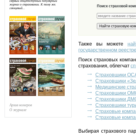
Первый общедоступный популярный
журнал о страховании. К тому же,
Поиск страховой ком
глянцевый...
Также вы можете
на
государственном реестре
Поиск страховых компа
страхования, облегчат
сп
Страховщики ОС
Страховщики «Зе
Медицинские стр
Страховщики ОМ
Страховщики ДМ
Архив номеров
Страховщики тур
О журнале
Страховые компа
Страховые компа
Выбирая страхового пар