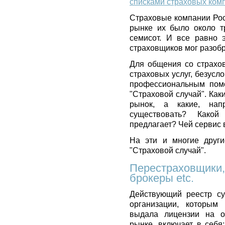
списками страховых ком
Страховые компании Рос
рынке их было около т
семисот. И все равно 
страховщиков мог разобра
Для общения со страхо
страховых услуг, безусл
профессиональным помо
"Страховой случай". Ка
рынок, а какие, нап
существовать? Како
предлагает? Чей сервис
На эти и многие други
"Страховой случай".
Перестраховщики,
брокеры etc.
Действующий реестр су
организации, которым
выдала лицензии на о
рынке, включает в себя