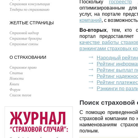
Поскольку
госреестр
я
Страховая консультация
оптимизированным для
Тендеры по страхованию
услуг, на портале пред
компаний
, с возможност
ЖЕЛТЫЕ СТРАНИЦЫ
Во-вторых
, тем, кто 
Страховой надзор
портал предоставляет
Страховые брокеры
качестве работы страхо
Страховые союзы
рэнкингами страховых к
О СТРАХОВАНИИ
Народный рейтин
Рейтинг информа
Страховое право
Рейтинг выплат 
Статьи
Рейтинг надежно
Новости
Рейтинг платеже
Книги
Рэнкинги по раз
Форум
Список тегов
Поиск страховой 
С помощю приведенной
страховой компании по 
наименованиям страхо
полным.