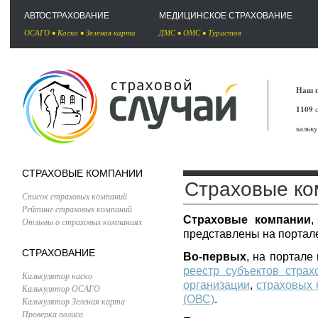
АВТОСТРАХОВАНИЕ
МЕДИЦИНСКОЕ СТРАХОВАНИЕ
ОСАГО
•
Каско
•
Зеленая карта
ДМС
•
ОМС
•
Туристов
Наш п
1109
с
кальк
СТРАХОВЫЕ КОМПАНИИ
Страховые ко
Список страховых компаний
Рейтинг страховых компаний
Страховые компании
,
Отзывы о страховых компаниях
представлены на портале
СТРАХОВАНИЕ
Во-первых
, на портал
реестр субъектов страх
Калькулятор каско
организации
,
страховых 
Калькулятор ОСАГО
(ОВС)
.
Калькулятор Зеленая карта
Проверка полиса