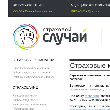
АВТОСТРАХОВАНИЕ
МЕДИЦИНСКОЕ СТРАХОВ
ОСАГО
•
Каско
•
Зеленая карта
ДМС
•
ОМС
•
Туристов
СТРАХОВЫЕ КОМПАНИИ
Страховые 
Список страховых компаний
Рейтинг страховых компаний
Страховые компании
, а в
Отзывы о страховых компаниях
разрезах.
Во-первых
, на портале п
СТРАХОВАНИЕ
страховые организации
,
стр
Калькулятор каско
Поскольку
госреестр
являет
Калькулятор ОСАГО
услуг, на портале представ
Калькулятор Зеленая карта
Во-вторых
, тем, кто озаб
Проверка полиса