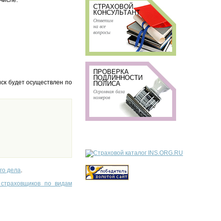
 числе:
СТРАХОВОЙ
КОНСУЛЬТАНТ
Ответим
на все
вопросы
ПРОВЕРКА
ПОДЛИННОСТИ
ск будет осуществлен по
ПОЛИСА
Огромная база
номеров
го дела
.
 страховщиков по видам