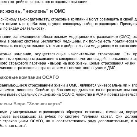
ереса потребителя остаются страховые компании.
: жизнь, "нежизнь" и ОМС
сийскому законодательству, страховые компании могут совмещать в своей д
дует помнить потребителю, осуществляющему выбор страховщика. Приведе
ы по видам деятельности.
мпании, занимающиеся обязательным медицинским страхованием (ОМС), ос
аны в рамках системы бесплатной медицины. Их полисы есть практически у
мещать свою деятельность только с добровольным медицинским страхование
аховые компании, осуществляющие накопительное страхование. Эти ор
менные договоры страхования: к совершеннолетию, свадьбе, пенсионного ст
кого страхового партнера - выбор на всю жизнь. Кроме страхования жизни
личного страхования: страхованием от несчастного случая и ДМС.
траховые компании ОСАГО
 занимающиеся страхованием жизни и ОМС, являются универсальными и впр
рые имеют лицензии. Особые требования предъявляются к страховым компан
ны иметь отдельную лицензию на ОСАГО, членство в РСА и представительств
члены Бюро "Зеленая карта"
реди универсальных страховщиков образуют страховые компании, осущ
дельцев выезжающих за рубеж по системе "Зеленая карта". Они должн
к страховщикам ОСАГО, но и соответствовать ряду дополнительных, в ч
Зеленая карта".