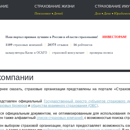
АНИЕ
СТРАХОВАНИЕ ЖИЗНИ
СТРАХОВАНИЕ ИМ
Пенсионное
•
Детей
Дом
•
Дача
•
Юридическ
Наш портал признан лучшим в России в области страхования!
ИНВЕСТОРАМ!
1109
страховых компаний
|
20375
отзывов
|
16
рейтингов
калькуляторы Каско
и
ОСАГО
|
страховой консультант
|
проверка полиса
компании
ернее сказать, страховые организации представлены на портале «Страхов
редставлен официальный
Государственный реестр субъектов страхового д
аховых брокеров
и
общества взаимного страхования (ОВС)
.
ся официальным документом, не оптимизированным для использования п
лен также алфавитный
список страховых компаний
, с возможностью поиска ст
очен выбором страховой организации, портал предоставляет возможность о