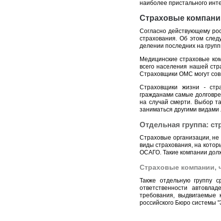
наиболее пристального инт
Страховые компании
Согласно действующему рос
страхования. Об этом сле
делении последних на групп
Медицинские страховые ко
всего населения нашей стр
Страховщики ОМС могут сов
Страховщики жизни - стр
гражданами самые долговре
на случай смерти. Выбор та
заниматься другими видами 
Отдельная группа: с
Страховые организации, не
виды страхования, на кото
ОСАГО. Такие компании долж
Страховые компании, 
Также отдельную группу с
ответственности автовла
требования, выдвигаемые 
российского Бюро системы "