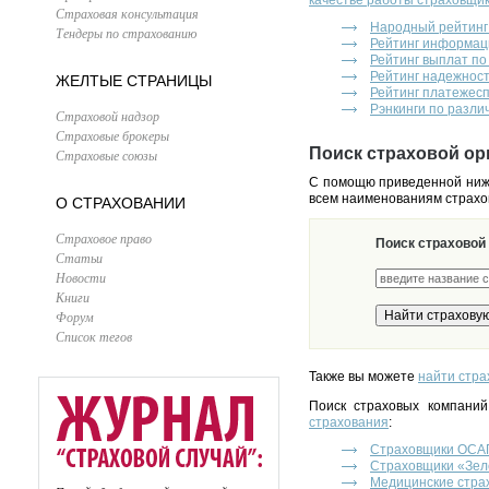
качестве работы страховщи
Страховая консультация
Народный рейтинг
Тендеры по страхованию
Рейтинг информац
Рейтинг выплат п
Рейтинг надежнос
ЖЕЛТЫЕ СТРАНИЦЫ
Рейтинг платежес
Рэнкинги по разли
Страховой надзор
Страховые брокеры
Поиск страховой ор
Страховые союзы
С помощю приведенной ниже
всем наименованиям страхо
О СТРАХОВАНИИ
Страховое право
Поиск страховой
Статьи
Новости
Книги
Форум
Список тегов
Также вы можете
найти стра
Поиск страховых компаний
страхования
:
Страховщики ОСА
Страховщики «Зел
Медицинские стра