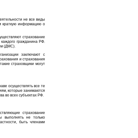
еятельности не все виды
м краткую информацию о
уществляют страхование
 каждого гражданина РФ.
м (ДМС).
ганизации заключают с
рахования и страхования
 такие страховщики могут
аве осуществлять все те
иям, которые занимаются
а во всех субъектах РФ.
ествляющие страхование
ы выполнять не только
астности, быть членами