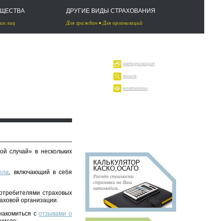
УЩЕСТВА
ДРУГИЕ ВИДЫ СТРАХОВАНИЯ
их лиц
Для граждан
•
Для организаций
авторизация
поиск
контакты
ой случай» в нескольких
КАЛЬКУЛЯТОР
КАСКО,ОСАГО
ела
, включающий в себя
Расчёт стоимости
страховки на Ваш
автомобиль
отребителями страховых
раховой организации.
знакомиться с
отзывами о