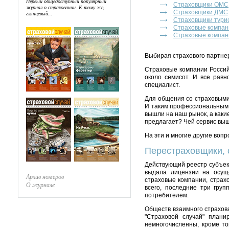
Первый общедоступный популярный
Страховщики ОМС
журнал о страховании. К тому же,
Страховщики ДМС
глянцевый...
Страховщики тури
Страховые компан
Страховые компан
Выбирая страхового партнер
Страховые компании Россий
около семисот. И все равн
специалист.
Для общения со страховыми
И таким профессиональным 
вышли на наш рынок, а каки
предлагает? Чей сервис вы
На эти и многие другие воп
Перестраховщики, 
Действующий реестр субъек
выдала лицензии на осуще
Архив номеров
страховые компании, страх
О журнале
всего, последние три груп
потребителем.
Обществ взаимного страхова
"Страховой случай" план
немногочисленны, кроме то