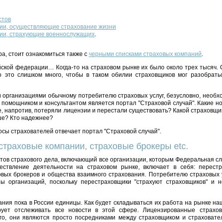
стов
ии, осуществляющие страхование жизни
ии, страхующие военнослужащих
.
а, стоит ознакомиться также с
черными списками страховых компаний
.
ской федерации… Когда-то на страховом рынке их было около трех тысяч. 
о это слишком много, чтобы в таком обилии страховщиков мог разобратьс
 организациями обычному потребителю страховых услуг, безусловно, необх
помощником и консультантом является портал "Страховой случай". Какие н
е, напротив, потеряли лицензии и перестали существовать? Какой страховщи
ше? Кто надежнее?
росы страхователей отвечает портал "Страховой случай".
страховые компании, страховые брокеры etc.
тов страхового дела, включающий все организации, которым Федеральная сл
ствление деятельности на страховом рынке, включает в себя: перестр
овых брокеров и общества взаимного страхования. Потребителю страховых 
пы организаций, поскольку перестраховщики "страхуют страховщиков" и
ния пока в России единицы. Как будет складываться их работа на рынке на
ирует отслеживать все новости в этой сфере. Лицензированные страх
го, они являются просто посредниками между страховщиком и страховат