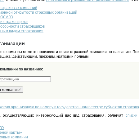
ков
, а также с различными
рейтингами и рэнкингами страховых компаний
. В их
 страховых компаний
ионной открытости страховых организаций
о ОСАГО
ти страховщиков
пособности страховщиков
чным видам страхования
.
ганизации
 формы вы можете произвести поиск страховой компании по названию. Пои
вщика: действующим, прежним, кратким и полным.
 компании по названию:
ховую организацию по номеру в государственном реестре субъектов страхово
, осуществляющих интересующий вас вид страхования, облегчат
списки
ГО
еной карты»
ховые компании