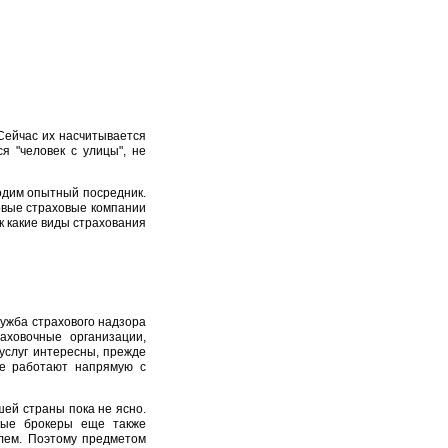
Сейчас их насчитывается
я "человек с улицы", не
одим опытный посредник.
овые страховые компании
к какие виды страхования
ужба страхового надзора
аховочные организации,
услуг интересны, прежде
 не работают напрямую с
шей страны пока не ясно.
овые брокеры еще также
елем. Поэтому предметом