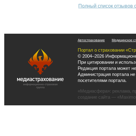
Полный список отзывов 
Автострахование
Медицинское с
Портал о страховании «Ст
© 2004–2026 Информационн
При цитировании и использ
Редакция портала может не
Администрация портала не
посетителями портала.
«Медиасфера»:
реклама
,
п
создание сайта
— «Maximov