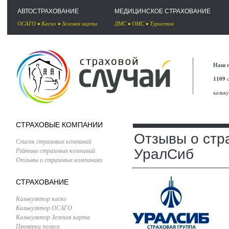
АВТОСТРАХОВАНИЕ
МЕДИЦИНСКОЕ СТРАХОВАНИЕ
ОСАГО
•
Каско
•
Зеленая карта
ДМС
•
ОМС
•
Туристов
Наш п
1109
с
кальк
СТРАХОВЫЕ КОМПАНИИ
Отзывы о стр
Список страховых компаний
Рейтинг страховых компаний
УралСиб
Отзывы о страховых компаниях
СТРАХОВАНИЕ
Калькулятор каско
Калькулятор ОСАГО
Калькулятор Зеленая карта
Проверка полиса