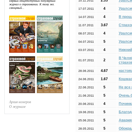
2.33
УралСи
Первый общедоступный популярный
10.11.2011
журнал о страховании. К тому же,
глянцевый...
4
Уралси
17.07.2011
4
В прош
14.07.2011
3.67
Страхо
11.07.2011
4
Уралси
08.07.2011
5
Уралси
04.07.2011
4
Нижний
03.07.2011
В Челя
2
01.07.2011
страхо
4.67
настоя
28.06.2011
1.67
Кошмар
24.06.2011
5
Не все
22.06.2011
5
Очень 
21.06.2011
Архив номеров
4
Починка
20.06.2011
О журнале
5
Благод
19.06.2011
5
Авария
05.06.2011
5
Обокра
28.05.2011