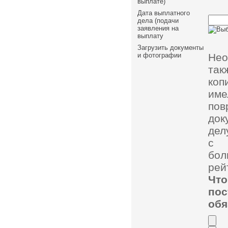
выплате)
Дата выплатного
дела (подачи
заявления на
выплату
Загрузить документы
Нео
и фотографии
так
коп
им
пов
док
дел
с 
бол
рей
Чт
по
обя