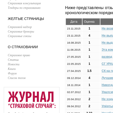
Страховая консультация
Тендеры по страхованию
Ниже представлены отзы
хронологическом порядке
ЖЕЛТЫЕ СТРАНИЦЫ
Дата
Оценка
Страховой надзор
1
Не воз
23.11.2015
Страховые брокеры
Страховые союзы
4
Не вып
23.11.2015
1
Не выд
16.08.2015
О СТРАХОВАНИИ
1
Эта ко
11.06.2015
Страховое право
1
развод
27.05.2015
Статьи
Новости
1
СГ УР
22.05.2015
Книги
1.5
СК на г
27.04.2015
Форум
Список тегов
4
Лучшие
09.12.2014
1
Никогда
18.11.2014
1
Уралси
02.07.2012
2
Не ход
20.04.2012
2
Упёрты
09.04.2012