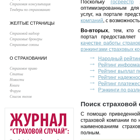
Поскольку
госреестр
я
Страховая консультация
оптимизированным для
Тендеры по страхованию
услуг, на портале пред
компаний
, с возможност
ЖЕЛТЫЕ СТРАНИЦЫ
Во-вторых
, тем, кто 
Страховой надзор
портал предоставляет
Страховые брокеры
качестве работы страхо
Страховые союзы
рэнкингами страховых к
О СТРАХОВАНИИ
Народный рейтин
Рейтинг информа
Страховое право
Рейтинг выплат 
Статьи
Рейтинг надежно
Новости
Рейтинг платеже
Книги
Рэнкинги по раз
Форум
Список тегов
Поиск страховой 
С помощю приведенной
страховой компании по 
наименованиям страхо
полным.