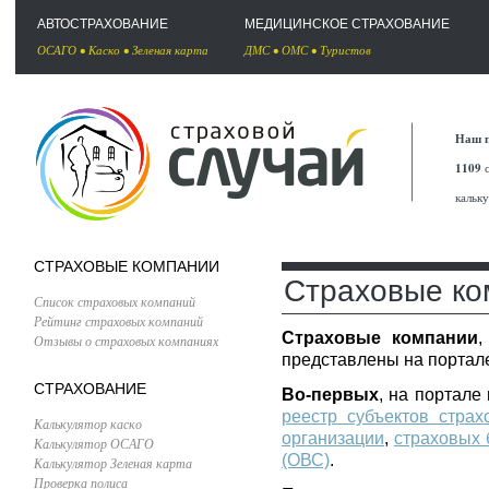
АВТОСТРАХОВАНИЕ
МЕДИЦИНСКОЕ СТРАХОВАНИЕ
ОСАГО
•
Каско
•
Зеленая карта
ДМС
•
ОМС
•
Туристов
Наш п
1109
с
кальк
СТРАХОВЫЕ КОМПАНИИ
Страховые ко
Список страховых компаний
Рейтинг страховых компаний
Страховые компании
,
Отзывы о страховых компаниях
представлены на портале
СТРАХОВАНИЕ
Во-первых
, на портал
реестр субъектов страх
Калькулятор каско
организации
,
страховых 
Калькулятор ОСАГО
(ОВС)
.
Калькулятор Зеленая карта
Проверка полиса