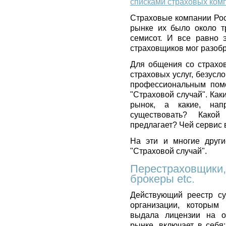
списками страховых ком
Страховые компании Рос
рынке их было около т
семисот. И все равно 
страховщиков мог разобра
Для общения со страхо
страховых услуг, безусл
профессиональным помо
"Страховой случай". Ка
рынок, а какие, нап
существовать? Како
предлагает? Чей сервис
На эти и многие други
"Страховой случай".
Перестраховщики,
брокеры etc.
Действующий реестр су
организации, которым
выдала лицензии на о
рынке, включает в себя