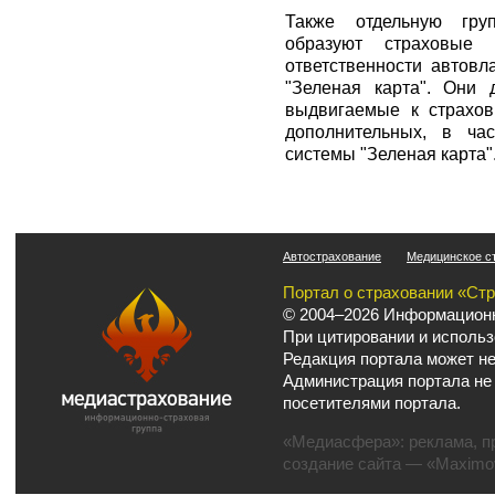
Также отдельную гру
образуют страховые 
ответственности автов
"Зеленая карта". Они 
выдвигаемые к страхов
дополнительных, в ча
системы "Зеленая карта"
Автострахование
Медицинское с
Портал о страховании «Ст
© 2004–2026 Информационн
При цитировании и использ
Редакция портала может не
Администрация портала не
посетителями портала.
«Медиасфера»:
реклама
,
п
создание сайта
— «Maximov