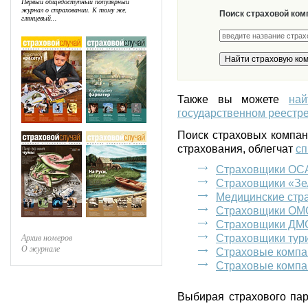
Первый общедоступный популярный
журнал о страховании. К тому же,
Поиск страховой ком
глянцевый...
Также вы можете
на
государственном реестре
Поиск страховых компа
страхования, облегчат
сп
Страховщики ОС
Страховщики «Зе
Медицинские стр
Страховщики ОМ
Страховщики ДМ
Архив номеров
Страховщики тур
О журнале
Страховые компа
Страховые компа
Выбирая страхового пар