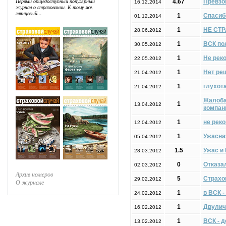
Первый общедоступный популярный
4.67
Превзо
16.12.2014
журнал о страховании. К тому же,
глянцевый...
1
Спасибо
01.12.2014
1
НЕ СТР
28.06.2012
1
ВСК по
30.05.2012
1
Не рек
22.05.2012
1
Нет ре
21.04.2012
1
глухота
21.04.2012
Жалоба
1
13.04.2012
компан
1
не реко
12.04.2012
1
Ужасна
05.04.2012
1.5
Ужас и
28.03.2012
0
Отказа
02.03.2012
Архив номеров
5
Страхов
29.02.2012
О журнале
1
в ВСК 
24.02.2012
1
Двулич
16.02.2012
1
ВСК - 
13.02.2012