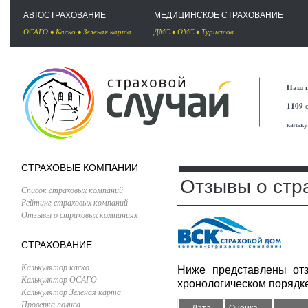
АВТОСТРАХОВАНИЕ
МЕДИЦИНСКОЕ СТРАХОВАНИЕ
ОСАГО
•
Каско
•
Зеленая карта
ДМС
•
ОМС
•
Туристов
Наш п
1109
с
кальк
СТРАХОВЫЕ КОМПАНИИ
Отзывы о стр
Список страховых компаний
Рейтинг страховых компаний
Отзывы о страховых компаниях
СТРАХОВАНИЕ
Калькулятор каско
Ниже представлены от
Калькулятор ОСАГО
хронологическом порядке
Калькулятор Зеленая карта
Проверка полиса