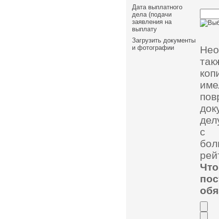
Дата выплатного
дела (подачи
заявления на
выплату
Загрузить документы
Нео
и фотографии
так
коп
им
пов
док
дел
с 
бол
рей
Чт
по
обя