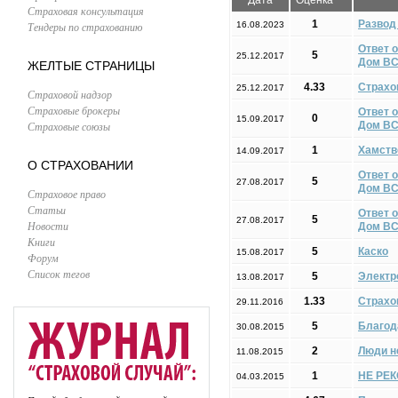
Дата
Оценка
Страховая консультация
1
Развод 
Тендеры по страхованию
16.08.2023
Ответ 
5
25.12.2017
Дом ВС
ЖЕЛТЫЕ СТРАНИЦЫ
4.33
Страхо
25.12.2017
Страховой надзор
Страховые брокеры
Ответ 
0
15.09.2017
Страховые союзы
Дом ВСК
1
Хамств
14.09.2017
О СТРАХОВАНИИ
Ответ 
5
27.08.2017
Дом ВС
Страховое право
Статьи
Ответ 
5
27.08.2017
Новости
Дом ВС
Книги
5
Каско
15.08.2017
Форум
Список тегов
5
Электр
13.08.2017
1.33
Страхо
29.11.2016
5
Благод
30.08.2015
2
Люди н
11.08.2015
1
НЕ РЕК
04.03.2015