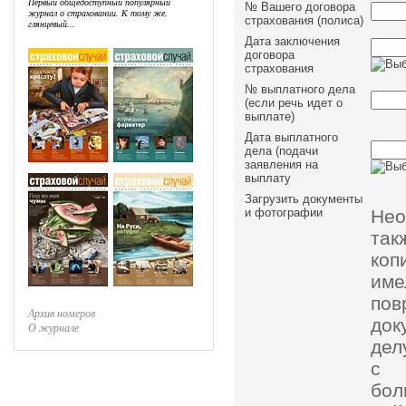
Первый общедоступный популярный
№ Вашего договора
журнал о страховании. К тому же,
страхования (полиса)
глянцевый...
Дата заключения
договора
страхования
№ выплатного дела
(если речь идет о
выплате)
Дата выплатного
дела (подачи
заявления на
выплату
Загрузить документы
Нео
и фотографии
так
коп
им
пов
Архив номеров
док
О журнале
дел
с 
бол