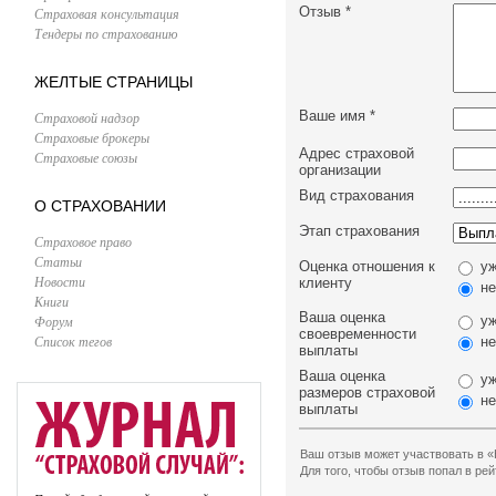
Отзыв
*
Страховая консультация
Тендеры по страхованию
ЖЕЛТЫЕ СТРАНИЦЫ
Ваше имя
*
Страховой надзор
Страховые брокеры
Адрес страховой
Страховые союзы
организации
Вид страхования
О СТРАХОВАНИИ
Этап страхования
Страховое право
Статьи
Оценка отношения к
уж
Новости
клиенту
не
Книги
Ваша оценка
Форум
уж
своевременности
Список тегов
не
выплаты
Ваша оценка
уж
размеров страховой
не
выплаты
Ваш отзыв может участвовать в «
Для того, чтобы отзыв попал в р