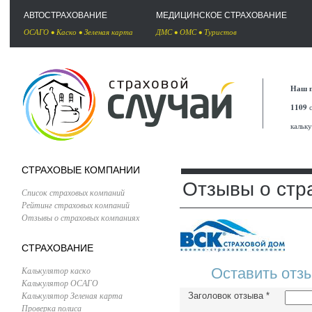
АВТОСТРАХОВАНИЕ
МЕДИЦИНСКОЕ СТРАХОВАНИЕ
ОСАГО
•
Каско
•
Зеленая карта
ДМС
•
ОМС
•
Туристов
Наш п
1109
с
кальк
СТРАХОВЫЕ КОМПАНИИ
Отзывы о стр
Список страховых компаний
Рейтинг страховых компаний
Отзывы о страховых компаниях
СТРАХОВАНИЕ
Калькулятор каско
Оставить отз
Калькулятор ОСАГО
Калькулятор Зеленая карта
Заголовок отзыва
*
Проверка полиса