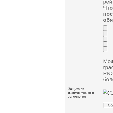
рей
Чт
по
обя
Мо
гра
PNG
бол
Защита от
автоматического
заполнения
Об