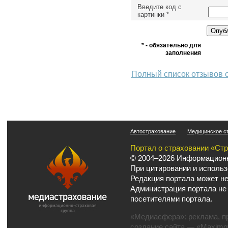
Введите код с
картинки
*
* - обязательно для
заполнения
Полный список отзывов 
Автострахование
Медицинское с
Портал о страховании «Ст
© 2004–2026 Информационн
При цитировании и использ
Редакция портала может не
Администрация портала не
посетителями портала.
«Медиасфера»:
реклама
,
п
создание сайта
— «Maximov