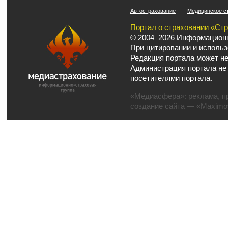
Автострахование
Медицинское с
Портал о страховании «Ст
© 2004–2026 Информационн
При цитировании и использ
Редакция портала может не
Администрация портала не
посетителями портала.
«Медиасфера»:
реклама
,
п
создание сайта
— «Maximov