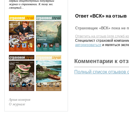
Первый общедоступный популярный
журнал о страховании. К тому же,
глянцевый...
Ответ «ВСК» на отзыв
Страховщик «ВСК» пока не п
Ответить на отзыв (для служб к
Специалист страховой компании
авторизоваться
и являться эксп
Комментарии к от
Полный список отзывов 
Архив номеров
О журнале