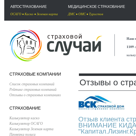
АВТОСТРАХОВАНИЕ
МЕДИЦИНСКОЕ СТРАХОВАНИЕ
ОСАГО
•
Каско
•
Зеленая карта
ДМС
•
ОМС
•
Туристов
Наш п
1109
с
кальк
СТРАХОВЫЕ КОМПАНИИ
Отзывы о стр
Список страховых компаний
Рейтинг страховых компаний
Отзывы о страховых компаниях
СТРАХОВАНИЕ
Калькулятор каско
Отзыв клиента ст
Калькулятор ОСАГО
ВНИМАНИЕ КИДА
Калькулятор Зеленая карта
"Капитал.Лизинг.К
Проверка полиса