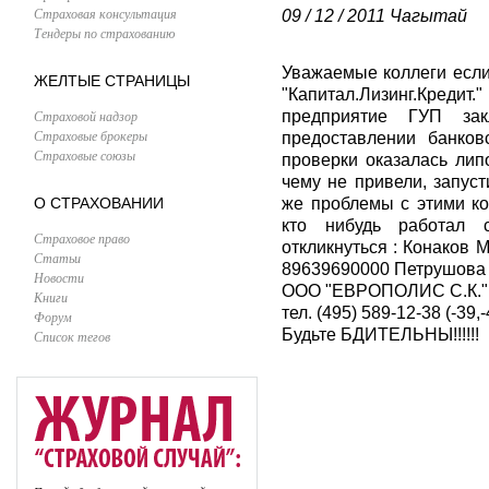
Страховая консультация
09 / 12 / 2011
Чагытай
Тендеры по страхованию
Уважаемые коллеги если
ЖЕЛТЫЕ СТРАНИЦЫ
"Капитал.Лизинг.Кредит.
Страховой надзор
предприятие ГУП за
Страховые брокеры
предоставлении банков
Страховые союзы
проверки оказалась лип
чему не привели, запуст
О СТРАХОВАНИИ
же проблемы с этими ко
кто нибудь работал 
Страховое право
откликнуться : Конаков
Статьи
89639690000 Петрушова
Новости
ООО "ЕВРОПОЛИС С.К."
Книги
тел. (495) 589-12-38 (-39,
Форум
Будьте БДИТЕЛЬНЫ!!!!!!
Список тегов