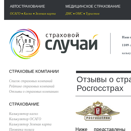
АВТОСТРАХОВАНИЕ
МЕДИЦИНСКОЕ СТРАХОВАНИЕ
ОСАГО
•
Каско
•
Зеленая карта
ДМС
•
ОМС
•
Туристов
Наш п
1109
с
кальк
СТРАХОВЫЕ КОМПАНИИ
Отзывы о стр
Список страховых компаний
Рейтинг страховых компаний
Росгосстрах
Отзывы о страховых компаниях
СТРАХОВАНИЕ
Калькулятор каско
Калькулятор ОСАГО
Калькулятор Зеленая карта
Проверка полиса
Ниже представлены 