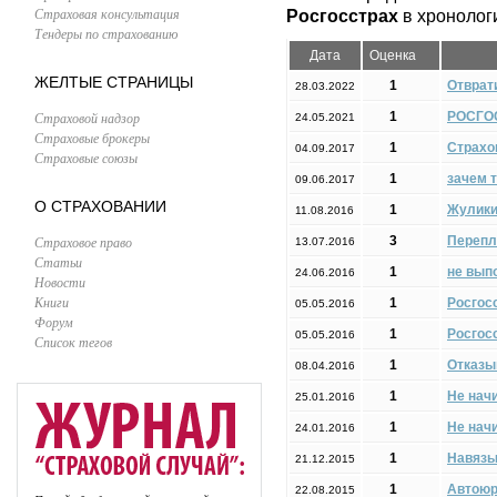
Страховая консультация
Росгосстрах
в хронолог
Тендеры по страхованию
Дата
Оценка
ЖЕЛТЫЕ СТРАНИЦЫ
1
Отврат
28.03.2022
Страховой надзор
1
РОСГО
24.05.2021
Страховые брокеры
1
Страхо
04.09.2017
Страховые союзы
1
зачем 
09.06.2017
О СТРАХОВАНИИ
1
Жулики 
11.08.2016
Страховое право
3
Перепл
13.07.2016
Статьи
1
не вып
24.06.2016
Новости
Книги
1
Росгос
05.05.2016
Форум
1
Росгос
05.05.2016
Список тегов
1
Отказы
08.04.2016
1
Не нач
25.01.2016
1
Не нач
24.01.2016
1
Навязы
21.12.2015
1
Автоюр
22.08.2015