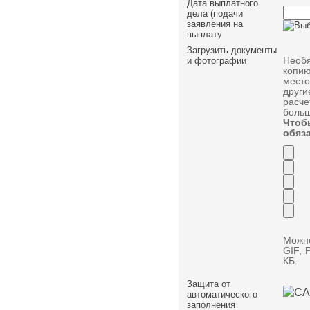
Дата выплатного
дела (подачи
заявления на
выплату
Загрузить документы
Необя
и фотографии
копию
мест
други
расче
больш
Чтоб
обяз
Можно
GIF,
КБ.
Защита от
автоматического
заполнения