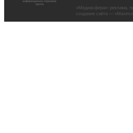
«Медиасфера»:
реклама
,
п
создание сайта
— «Maximov