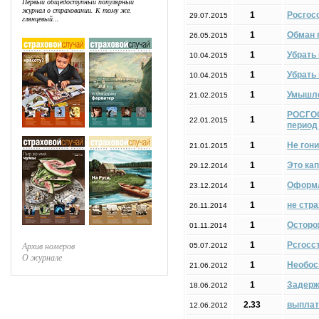
Первый общедоступный популярный
журнал о страховании. К тому же,
1
Росгосс
29.07.2015
глянцевый...
1
Обман 
26.05.2015
1
Убрать
10.04.2015
1
Убрать
10.04.2015
1
Умышле
21.02.2015
РОСГОС
1
22.01.2015
период
1
Не гон
21.01.2015
1
Это ка
29.12.2014
1
Оформ
23.12.2014
1
не стр
26.11.2014
1
Осторо
01.11.2014
Архив номеров
1
Рсгосс
05.07.2012
О журнале
1
Необос
21.06.2012
1
Задерж
18.06.2012
2.33
выплат
12.06.2012