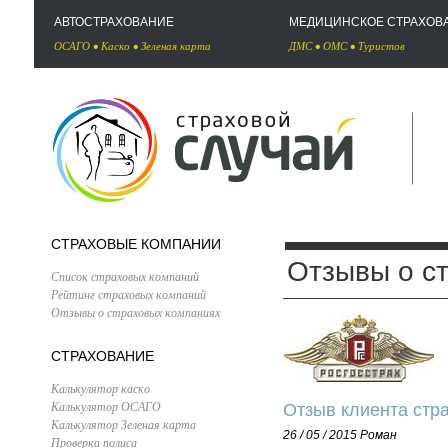
АВТОСТРАХОВАНИЕ
МЕДИЦИНСКОЕ СТРАХОВ
ОСАГО
•
Каско
•
Зеленая карта
ДМС
•
ОМС
•
Туристов
СТРАХОВЫЕ КОМПАНИИ
Отзывы о с
Список страховых компаний
Рейтинг страховых компаний
Отзывы о страховых компаниях
СТРАХОВАНИЕ
Калькулятор каско
Калькулятор ОСАГО
Отзыв клиента стр
Калькулятор Зеленая карта
26 / 05 / 2015
Роман
Проверка полиса