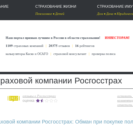
АНИЕ
СТРАХОВАНИЕ ЖИЗНИ
СТРАХОВАНИЕ ИМ
Пенсионное
•
Детей
Дом
•
Дача
•
Юридическ
Наш портал признан лучшим в России в области страхования!
ИНВЕСТОРАМ!
1109
страховых компаний
|
20375
отзывов
|
16
рейтингов
калькуляторы Каско
и
ОСАГО
|
страховой консультант
|
проверка полиса
траховой компании Росгосстрах
отзывы о Росгосстрах
оставить
2412
комменти
оценка
ответить 
аховой компании Росгосстрах: Обман при покупке п