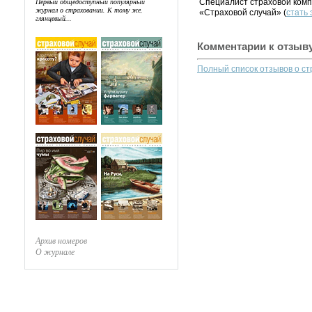
Первый общедоступный популярный
Специалист страховой комп
журнал о страховании. К тому же,
«Страховой случай» (
стать
глянцевый...
Комментарии к отзыв
Полный список отзывов о с
Архив номеров
О журнале