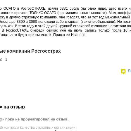
о ОСАГО в РосгосСТРАХЕ, взяли 6331 рубль (на одно лицо, авто всего 
мости и прочего, ТОЛЬКО ОСАГО (при минимальных выплатах). Мол, коэффиц
ожу в другую страховую компанию, мне говорят, что за тот год максимальный
йность до 3300 и 3000 положили себе в карман (так мне объяснили). Не пос
ать чек. В этом году в этой другой крупной страховой компании насчитали по
 В РосгосСТАХЕ очереди сейчас уже на июль, запись только после 10 
 знать что будет при выплатах. Привет из Иваново
ые компании Росгосстрах
у:
1
П
» на отзыв
х» пока не прореагировал на отзыв.
жб контроля качества страховых организаций)