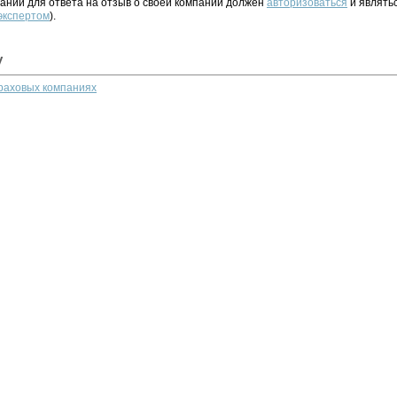
ании для ответа на отзыв о своей компании должен
авторизоваться
и являть
 экспертом
).
у
траховых компаниях