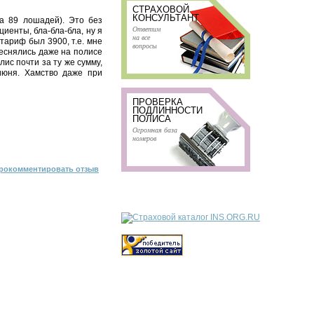
СТРАХОВОЙ
КОНСУЛЬТАНТ
на 89 лошадей). Это без
Ответим
иенты, бла-бла-бла, ну я
на все
 тариф был 3900, т.е. мне
вопросы
теснялись даже на полисе
лис почти за ту же сумму,
июня. Хамство даже при
ПРОВЕРКА
ПОДЛИННОСТИ
ПОЛИСА
Огромная база
номеров
рокомментировать отзыв