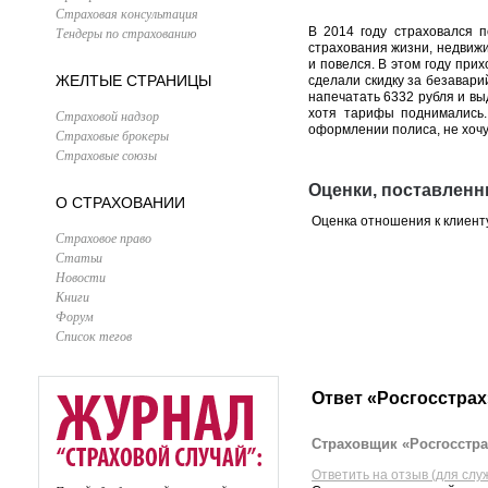
Страховая консультация
Тендеры по страхованию
В 2014 году страховался п
страхования жизни, недвижи
и повелся. В этом году прих
ЖЕЛТЫЕ СТРАНИЦЫ
сделали скидку за безавари
напечатать 6332 рубля и выд
хотя тарифы поднимались.
Страховой надзор
оформлении полиса, не хочу
Страховые брокеры
Страховые союзы
Оценки, поставленн
О СТРАХОВАНИИ
Оценка отношения к клиент
Страховое право
Статьи
Новости
Книги
Форум
Список тегов
Ответ «Росгосстрах
Страховщик «Росгосстра
Ответить на отзыв (для слу