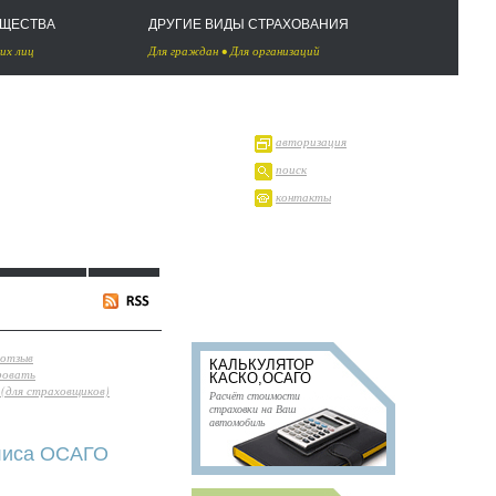
УЩЕСТВА
ДРУГИЕ ВИДЫ СТРАХОВАНИЯ
их лиц
Для граждан
•
Для организаций
авторизация
поиск
контакты
 отзыв
КАЛЬКУЛЯТОР
ровать
КАСКО,ОСАГО
(для страховщиков)
Расчёт стоимости
страховки на Ваш
автомобиль
олиса ОСАГО