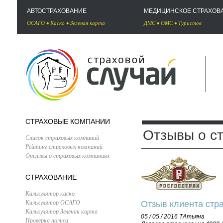
АВТОСТРАХОВАНИЕ
МЕДИЦИНСКОЕ СТРАХОВ
ОСАГО
•
Каско
•
Зеленая карта
ДМС
•
ОМС
•
Туристов
СТРАХОВЫЕ КОМПАНИИ
Отзывы о с
Список страховых компаний
Рейтинг страховых компаний
Отзывы о страховых компаниях
СТРАХОВАНИЕ
Калькулятор каско
Калькулятор ОСАГО
Отзыв клиента стра
Калькулятор Зеленая карта
05 / 05 / 2016
ТАтьяна
Проверка полиса