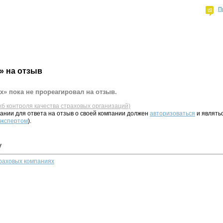
П
» на отзыв
х» пока не прореагировал на отзыв.
жб контроля качества страховых организаций)
ании для ответа на отзыв о своей компании должен
авторизоваться
и являть
 экспертом
).
у
траховых компаниях