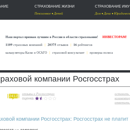
АНИЕ
СТРАХОВАНИЕ ЖИЗНИ
СТРАХОВАНИЕ ИМ
Пенсионное
•
Детей
Дом
•
Дача
•
Юридическ
Наш портал признан лучшим в России в области страхования!
ИНВЕСТОРАМ!
1109
страховых компаний
|
20375
отзывов
|
16
рейтингов
калькуляторы Каско
и
ОСАГО
|
страховой консультант
|
проверка полиса
траховой компании Росгосстрах
отзывы о Росгосстрах
оставить
2412
комменти
оценка
ответить 
ховой компании Росгосстрах: Росгосстрах не плати