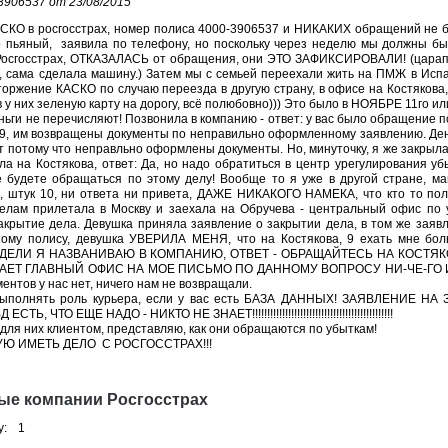
3906537 от 23/08/2015
КАСКО в росгосстрах, номер полиса 4000-3906537 и НИКАКИХ обращений не б
 пьяный, заявила по телефону, но поскольку через неделю мы должны бы
Росгосстрах, ОТКАЗАЛАСЬ от обращения, они ЭТО ЗАФИКСИРОВАЛИ! (царап
, сама сделала машину.) Затем мы с семьей переехали жить на ПМЖ в Исп
оржение КАСКО по случаю переезда в другую страну, в офисе на Костякова,
в у них зеленую карту на дорогу, всё полюбовно))) Это было в НОЯБРЕ 11го или
ньги не перечисляют! Позвонила в компанию - ответ: у вас было обращение п
 9, им возвращены документы по неправильно оформленному заявлению. День
ут потому что неправльно оформлены документы. Но, минуточку, я же закрыл
ла на Костякова, ответ: Да, но надо обратиться в центр урегулирования 
е будете обращаться по этому делу! Вообще то я уже в другой стране, ма
 штук 10, ни ответа ни привета, ДАЖЕ НИКАКОГО НАМЕКА, что кто то пол
елам прилетала в Москву и заехала на Обручева - центральный офис по 
рытие дела. Девушка приняла заявление о закрытии дела, в том же заяв
ому полису, девушка УВЕРИЛА МЕНЯ, что на Костякова, 9 ехать мне бол
НЕДЕЛИ Я НАЗВАНИВАЮ В КОМПАНИЮ, ОТВЕТ - ОБРАЩАЙТЕСЬ НА КОСТЯК
ЕЧАЕТ ГЛАВНЫЙ ОФИС НА МОЕ ПИСЬМО ПО ДАННОМУ ВОПРОСУ НИ-ЧЕ-ГО
ентов у нас нет, ничего нам не возвращали.
выполнять роль курьера, если у вас есть БАЗА ДАННЫХ! ЗАЯВЛЕНИЕ НА
ТО ЕЩЕ НАДО - НИКТО НЕ ЗНАЕТ!!!!!!!!!!!!!!!!!!!!!!!!!!!!!!!!!!!!!!!!!!!!!!!
для них клиентом, представляю, как они обращаются по убыткам!
Ю ИМЕТЬ ДЕЛО С РОСГОССТРАХ!!!
ые компании Росгосстрах
у:
1