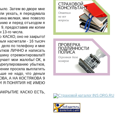
СТРАХОВОЙ
КОНСУЛЬТАНТ
ыло. Затем во дворе мне
Ответим
ли уехать, я передумала
на все
ина мелкая, мне повезло
вопросы
анию и перед отъездом я
 9, предоставив им копии
 13-го числа.
о КАСКО, оно не закрыто!
ги насчитали - 16 тысяч
ПРОВЕРКА
а дело по телефону и мне
ПОДЛИННОСТИ
убытков ЛИЧНО и написать
ПОЛИСА
шину отремонтировала!!!
Огромная база
учает мои жалобы! ОК, в
номеров
урегулированию убытков,
лении просила выплатить
ьше не надо, что деньги
ОВА, А НА КОСТЯКОВА 9
 И Я ПОНЯТИЯ НЕ ИМЕЮ
 ЗАКРЫТИЕ КАСКО ЕСТЬ,