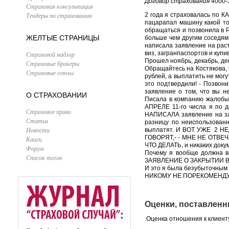
Договор страхования 4000-
Страховая консультация
Тендеры по страхованию
2 года я страховалась по 
пацарапал машину какой то
обращаться и позвонила в 
ЖЕЛТЫЕ СТРАНИЦЫ
больше чем другим соседям
написала заявление на раст
виз, загранпаспортов и купи
Страховой надзор
Прошел ноябрь, декабрь, де
Страховые брокеры
Обращайтесь на Костякова,
Страховые союзы
рублей, а выплатить не мог
это подтвердили! - Позвони
заявление о том, что вы н
О СТРАХОВАНИИ
Писала в компанию жалобы,
АПРЕЛЕ 11-го числа я по д
Страховое право
НАПИСАЛА заявление на зак
Статьи
разницу по неиспользованн
Новости
выплатят. И ВОТ УЖЕ 2 
ГОВОРЯТ,- - МНЕ НЕ ОТВ
Книги
ЧТО ДЕЛАТЬ, и никаких докум
Форум
Почему я вообще должна 
Список тегов
ЗАЯВЛЕНИЕ О ЗАКРЫТИИ ВД ЕСТЬ, Ч
И это я была безубыточным 
НИКОМУ НЕ ПОРЕКОМЕНДУ
Оценки, поставленн
Оценка отношения к клиент