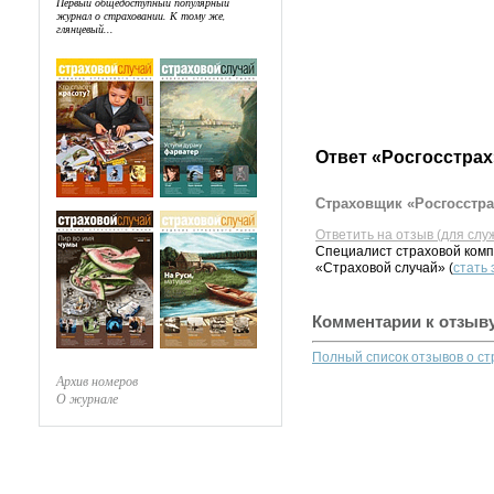
Первый общедоступный популярный
журнал о страховании. К тому же,
глянцевый...
Ответ «Росгосстрах
Страховщик «Росгосстра
Ответить на отзыв (для слу
Специалист страховой комп
«Страховой случай» (
стать
Комментарии к отзыв
Полный список отзывов о с
Архив номеров
О журнале