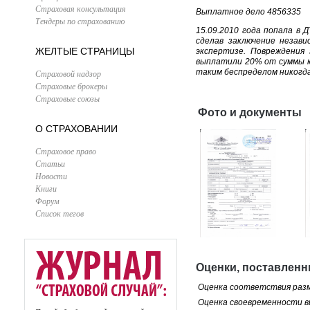
Страховая консультация
Выплатное дело 4856335
Тендеры по страхованию
15.09.2010 года попала в 
сделав заключение незави
ЖЕЛТЫЕ СТРАНИЦЫ
экспертизе. Повреждения
выплатили 20% от суммы к
таким беспределом никогда
Страховой надзор
Страховые брокеры
Страховые союзы
Фото и документы
О СТРАХОВАНИИ
Страховое право
Статьи
Новости
Книги
Форум
Список тегов
Оценки, поставленн
Оценка соответствия раз
Оценка своевременности 