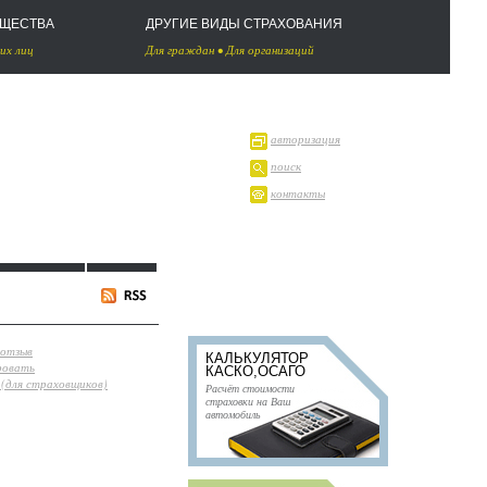
УЩЕСТВА
ДРУГИЕ ВИДЫ СТРАХОВАНИЯ
их лиц
Для граждан
•
Для организаций
авторизация
поиск
контакты
 отзыв
КАЛЬКУЛЯТОР
ровать
КАСКО,ОСАГО
(для страховщиков)
Расчёт стоимости
страховки на Ваш
автомобиль