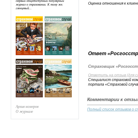
Первый общедоступный популярный
Оценка отношения к клиен
журнал о страховании. К тому же,
глянцевый...
Ответ «Росгосстр
Страховщик «Росгосстр
Ответить на отзыв (для с
Специалист страховой ком
портала «Страховой случа
Комментарии к отзы
Архив номеров
Полный список отзывов о с
О журнале