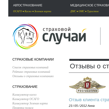
АВТОСТРАХОВАНИЕ
МЕДИЦИНСКОЕ СТРАХОВ
ОСАГО
•
Каско
•
Зеленая карта
ДМС
•
ОМС
•
Туристов
СТРАХОВЫЕ КОМПАНИИ
Отзывы о с
Список страховых компаний
Рейтинг страховых компаний
Отзывы о страховых компаниях
СТРАХОВАНИЕ
Калькулятор каско
Калькулятор ОСАГО
Отзыв клиента стр
Калькулятор Зеленая карта
23 / 05 / 2012
Анна
Проверка полиса