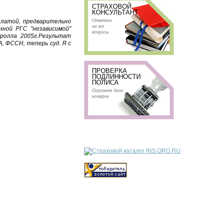
СТРАХОВОЙ
КОНСУЛЬТАНТ
Ответим
ыплатой, предварительно
на все
нной РГС "независимой"
вопросы
оролла 2005г.Результат
 ФССН, теперь суд. Я с
ПРОВЕРКА
ПОДЛИННОСТИ
ПОЛИСА
Огромная база
номеров