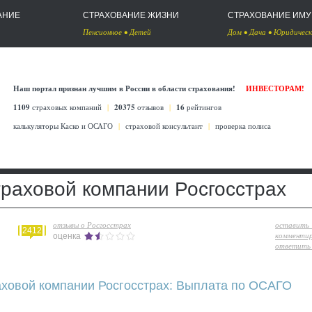
АНИЕ
СТРАХОВАНИЕ ЖИЗНИ
СТРАХОВАНИЕ ИМ
Пенсионное
•
Детей
Дом
•
Дача
•
Юридическ
Наш портал признан лучшим в России в области страхования!
ИНВЕСТОРАМ!
1109
страховых компаний
|
20375
отзывов
|
16
рейтингов
калькуляторы Каско
и
ОСАГО
|
страховой консультант
|
проверка полиса
траховой компании Росгосстрах
отзывы о Росгосстрах
оставить
2412
комменти
оценка
ответить 
аховой компании Росгосстрах: Выплата по ОСАГО