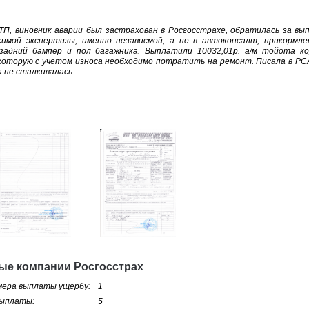
ДТП, виновник аварии был застрахован в Росгосстрахе, обратилась за в
симой экспертизы, именно независмой, а не в автоконсалт, прикормле
 задний бампер и пол багажника. Выплатили 10032,01р. а/м тойота к
оторую с учетом износа необходимо потратить на ремонт. Писала в РСА,
 не сталкивалась.
ые компании Росгосстрах
мера выплаты ущербу:
1
выплаты:
5