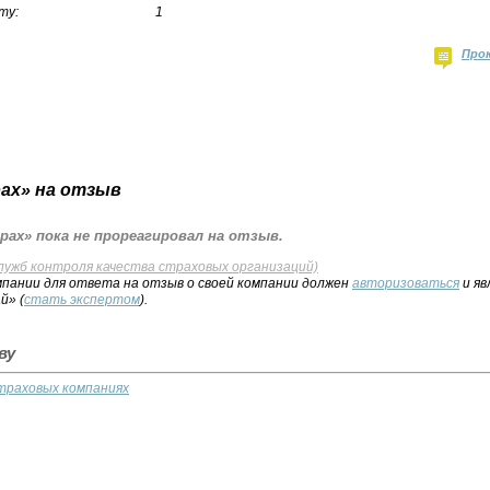
ту:
1
Про
ах» на отзыв
ах» пока не прореагировал на отзыв.
лужб контроля качества страховых организаций)
пании для ответа на отзыв о своей компании должен
авторизоваться
и яв
й» (
стать экспертом
).
ву
траховых компаниях