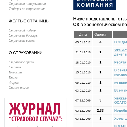
Страховая консультация
Тендеры по страхованию
Ниже представлены отзы
ЖЕЛТЫЕ СТРАНИЦЫ
СК
в хронологическом по
Страховой надзор
Дата
Оценка
Страховые брокеры
Страховые союзы
4
ГСК да
05.01.2012
Уже и 
1
О СТРАХОВАНИИ
21.01.2010
денег в
Страховое право
1
Ребята 
18.01.2010
Статьи
В сент
Новости
1
15.01.2010
неизве
Книги
Форум
1
не вып
05.01.2010
Список тегов
1
Всем п
03.01.2010
Уважаем
3
07.12.2009
ОСАГО 
2.33
Недобр
03.12.2009
1
Хотел д
03.12.2009
В МАЕ!!