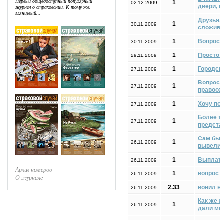
Первый общедоступный популярный
1
02.12.2009
двери,
журнал о страховании. К тому же,
глянцевый...
Друзья
1
30.11.2009
сложив
1
Вопрос
30.11.2009
1
Просто
29.11.2009
1
Городск
27.11.2009
Вопрос 
1
27.11.2009
правоо
1
Хочу п
27.11.2009
Более т
1
27.11.2009
предст
Сам бы
1
26.11.2009
вывели
1
Выплат
26.11.2009
Архив номеров
1
вопрос
26.11.2009
О журнале
2.33
вонил в
26.11.2009
Как же 
1
26.11.2009
дали м