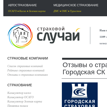
АВТОСТРАХОВАНИЕ
МЕДИЦИНСКОЕ СТРАХОВАНИЕ
ОСАГО
•
Каско
•
Зеленая карта
ДМС
•
ОМС
•
Туристов
Наш п
1109
с
кальк
СТРАХОВЫЕ КОМПАНИИ
Отзывы о стр
Список страховых компаний
Рейтинг страховых компаний
Городская СК
Отзывы о страховых компаниях
СТРАХОВАНИЕ
Калькулятор каско
Калькулятор ОСАГО
Калькулятор Зеленая карта
Проверка полиса