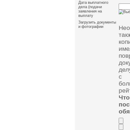
Дата выплатного
дела (подачи
заявления на
выплату
Загрузить документы
Нео
и фотографии
так
коп
им
пов
док
дел
с 
бол
рей
Чт
по
обя