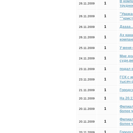
В комп
1
26.11.2009
трудно
"Уважа
1
26.11.2009
""крис
1
Даааа..
26.11.2009
Ах кака
1
26.11.2009
компан
1
У меня
25.11.2009
Мне дол
1
24.11.2009
суде,ве
1
подал в
23.11.2009
ГСК с 
1
23.11.2009
тысяч р
1
Городск
21.11.2009
1
На 20.1
20.11.2009
Филиал
1
20.11.2009
более ч
Филиал
1
20.11.2009
более ч
1
Городс
20.11.2009