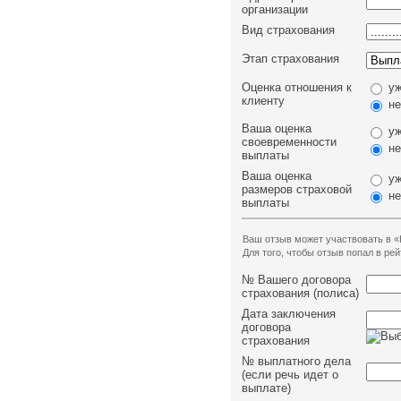
организации
Вид страхования
Этап страхования
Оценка отношения к
уж
клиенту
не
Ваша оценка
уж
своевременности
не
выплаты
Ваша оценка
уж
размеров страховой
не
выплаты
Ваш отзыв может участвовать в «
Для того, чтобы отзыв попал в р
№ Вашего договора
страхования (полиса)
Дата заключения
договора
страхования
№ выплатного дела
(если речь идет о
выплате)