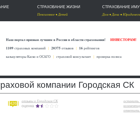
АНИЕ
СТРАХОВАНИЕ ЖИЗНИ
СТРАХОВАНИЕ ИМ
Пенсионное
•
Детей
Дом
•
Дача
•
Юридическ
Наш портал признан лучшим в России в области страхования!
ИНВЕСТОРАМ!
1109
страховых компаний
|
20375
отзывов
|
16
рейтингов
калькуляторы Каско
и
ОСАГО
|
страховой консультант
|
проверка полиса
траховой компании Городская СК
отзывы о Городская СК
оставить
426
комменти
оценка
ответить 