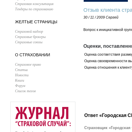
Страховая консультация
Тендеры по страхованию
Отзыв клиента стра
30 / 11 / 2009
Сергей
ЖЕЛТЫЕ СТРАНИЦЫ
Вопрос к инициативной груп
Страховой надзор
Страховые брокеры
Страховые союзы
Оценки, поставленн
О СТРАХОВАНИИ
Оценка соответствия разме
Оценка своевременности в
Страховое право
Оценка отношения к клиент
Статьи
Новости
Книги
Форум
Список тегов
Ответ «Городская С
Страховщик «Городская 