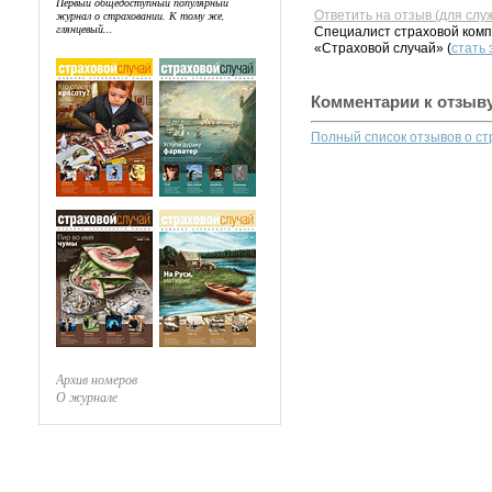
Первый общедоступный популярный
Ответить на отзыв (для слу
журнал о страховании. К тому же,
глянцевый...
Специалист страховой комп
«Страховой случай» (
стать
Комментарии к отзыв
Полный список отзывов о с
Архив номеров
О журнале