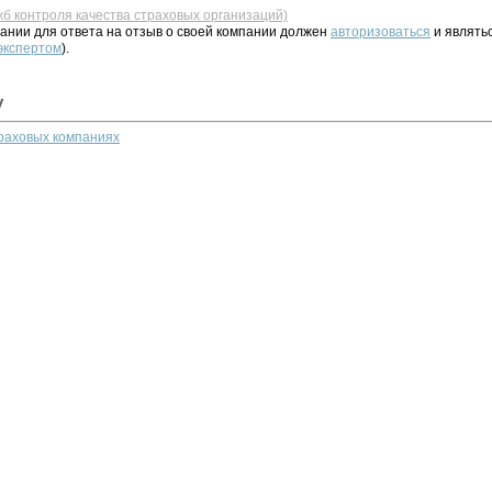
жб контроля качества страховых организаций)
ании для ответа на отзыв о своей компании должен
авторизоваться
и являть
 экспертом
).
у
траховых компаниях