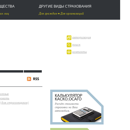
УЩЕСТВА
ДРУГИЕ ВИДЫ СТРАХОВАНИЯ
их лиц
Для граждан
•
Для организаций
авторизация
поиск
контакты
 отзыв
КАЛЬКУЛЯТОР
ровать
КАСКО,ОСАГО
(для страховщиков)
Расчёт стоимости
страховки на Ваш
автомобиль