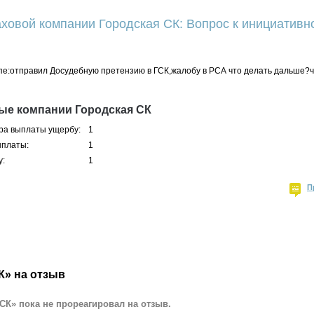
ховой компании Городская СК: Вопрос к инициативно
пе:отправил Досудебную претензию в ГСК,жалобу в РСА что делать дальше?ч
ые компании Городская СК
ра выплаты ущербу:
1
ыплаты:
1
у:
1
П
К» на отзыв
СК» пока не прореагировал на отзыв.