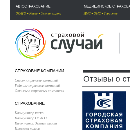
АВТОСТРАХОВАНИЕ
МЕДИЦИНСКОЕ СТРАХОВ
ОСАГО
•
Каско
•
Зеленая карта
ДМС
•
ОМС
•
Туристов
СТРАХОВЫЕ КОМПАНИИ
Отзывы о с
Список страховых компаний
Рейтинг страховых компаний
Отзывы о страховых компаниях
СТРАХОВАНИЕ
Калькулятор каско
Калькулятор ОСАГО
Калькулятор Зеленая карта
Проверка полиса