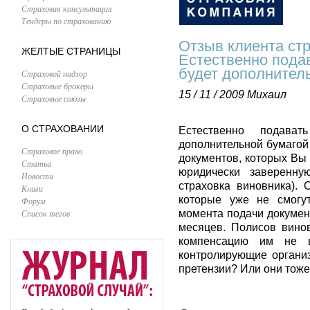
Страховая консультация
Тендеры по страхованию
Отзыв клиента ст
ЖЕЛТЫЕ СТРАНИЦЫ
Естественно подав
будет дополнитель
Страховой надзор
Страховые брокеры
15 / 11 / 2009
Михаил
Страховые союзы
О СТРАХОВАНИИ
Естественно подава
дополнительной бумагой 
Страховое право
документов, которых Вы
Статьи
юридически заверенну
Новости
страховка виновника). 
Книги
которые уже не смогут
Форум
Список тегов
момента подачи документ
месяцев. Полисов вино
компенсацию им не 
контролирующие организ
претензии? Или они тоже