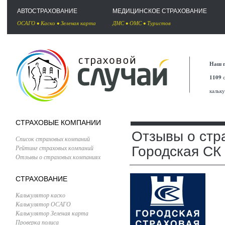
АВТОСТРАХОВАНИЕ
МЕДИЦИНСКОЕ СТРАХОВАНИЕ
ОСАГО
•
Каско
•
Зеленая карта
ДМС
•
ОМС
•
Туристов
Наш п
1109
с
кальк
СТРАХОВЫЕ КОМПАНИИ
Отзывы о стр
Список страховых компаний
Рейтинг страховых компаний
Городская СК
Отзывы о страховых компаниях
СТРАХОВАНИЕ
Калькулятор каско
Калькулятор ОСАГО
Калькулятор Зеленая карта
Проверка полиса