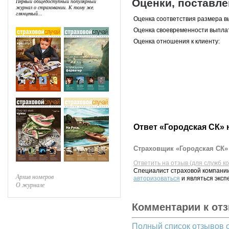
Оценки, поставл
Первый общедоступный популярный
журнал о страховании. К тому же,
глянцевый...
Оценка соответствия размера в
Оценка своевременности выпла
Оценка отношения к клиенту:
Ответ «Городская СК» 
Страховщик «Городская СК» 
Ответить на отзыв (для служб к
Специалист страховой компании
Архив номеров
авторизоваться
и являться эксп
О журнале
Комментарии к от
Полный список отзывов 