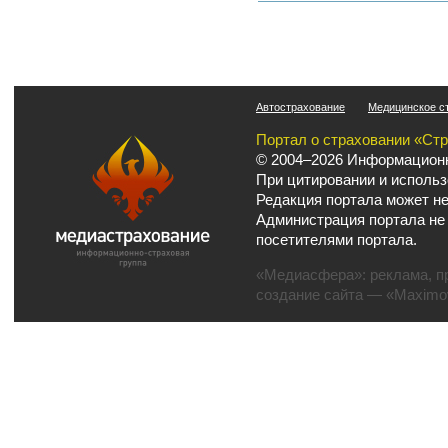
Автострахование
Медицинское с
Портал о страховании «Ст
© 2004–2026 Информационн
При цитировании и использ
Редакция портала может не
Администрация портала не
посетителями портала.
«Медиасфера»:
реклама
,
п
создание сайта
— «Maximov