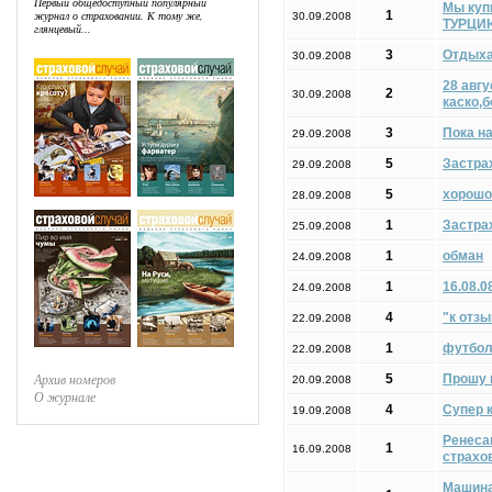
Первый общедоступный популярный
Мы купи
журнал о страховании. К тому же,
1
30.09.2008
ТУРЦИ
глянцевый...
3
Отдыха
30.09.2008
28 авгу
2
30.09.2008
каско,
3
Пока н
29.09.2008
5
Застра
29.09.2008
5
хорошо
28.09.2008
1
Застра
25.09.2008
1
обман
24.09.2008
1
16.08.0
24.09.2008
4
"к отз
22.09.2008
1
футбо
22.09.2008
Архив номеров
5
Прошу 
20.09.2008
О журнале
4
Супер к
19.09.2008
Ренеса
1
16.09.2008
страхо
Машина