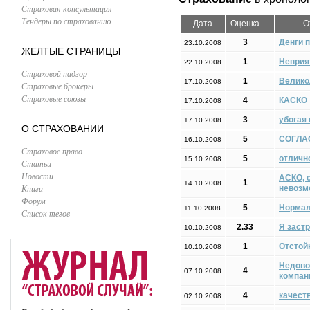
Страховая консультация
Тендеры по страхованию
Дата
Оценка
О
3
Денги 
23.10.2008
ЖЕЛТЫЕ СТРАНИЦЫ
1
Неприя
22.10.2008
Страховой надзор
1
Велико
17.10.2008
Страховые брокеры
Страховые союзы
4
КАСКО
17.10.2008
3
убогая
17.10.2008
О СТРАХОВАНИИ
5
СОГЛА
16.10.2008
Страховое право
5
отличн
15.10.2008
Статьи
Новости
АСКО, 
1
14.10.2008
Книги
невозм
Форум
5
Нормал
11.10.2008
Список тегов
2.33
Я заст
10.10.2008
1
Отстой
10.10.2008
Недово
4
07.10.2008
компан
4
качест
02.10.2008