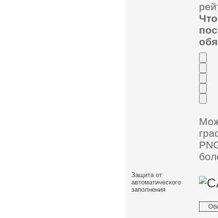
рей
Чт
по
обя
Мо
гра
PNG
бол
Защита от
автоматического
заполнения
Об