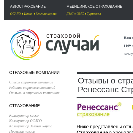
АВТОСТРАХОВАНИЕ
МЕДИЦИНСКОЕ СТРАХОВАНИЕ
ОСАГО
•
Каско
•
Зеленая карта
ДМС
•
ОМС
•
Туристов
Наш п
1109
с
кальк
СТРАХОВЫЕ КОМПАНИИ
Отзывы о стр
Список страховых компаний
Рейтинг страховых компаний
Ренессанс Ст
Отзывы о страховых компаниях
СТРАХОВАНИЕ
Калькулятор каско
Калькулятор ОСАГО
Калькулятор Зеленая карта
Ниже представлены отзы
Проверка полиса
Страхование
в хронолог