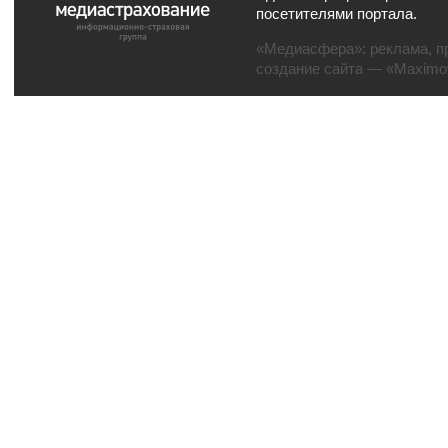
посетителями портала.
«Медиасфера»:
реклама
,
п
создание сайта
— «Maximov