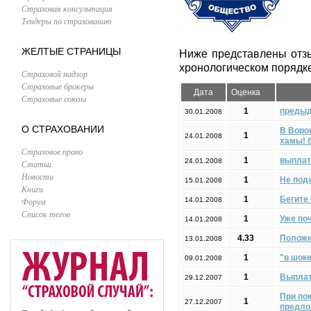
Страховая консультация
Тендеры по страхованию
ЖЕЛТЫЕ СТРАНИЦЫ
Ниже представлены отз
хронологическом порядке
Страховой надзор
Страховые брокеры
Дата
Оценка
Страховые союзы
1
предыд
30.01.2008
О СТРАХОВАНИИ
В Воро
1
24.01.2008
хамы! 
Страховое право
1
выплат
24.01.2008
Статьи
Новости
1
Не подх
15.01.2008
Книги
1
Бегите
Форум
14.01.2008
Список тегов
1
Уже по
14.01.2008
4.33
Положи
13.01.2008
1
"в шок
09.01.2008
1
Выплат
29.12.2007
При пок
1
27.12.2007
предло