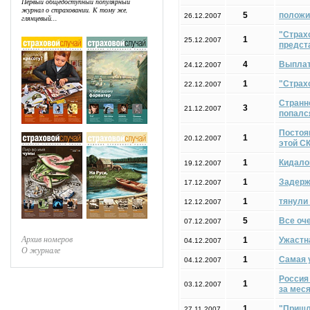
Первый общедоступный популярный
журнал о страховании. К тому же,
5
положи
26.12.2007
глянцевый...
"Страхо
1
25.12.2007
предст
4
Выплат
24.12.2007
1
"Страхо
22.12.2007
Странн
3
21.12.2007
попалс
Постоя
1
20.12.2007
этой СК
1
Кидало
19.12.2007
1
Задерж
17.12.2007
1
тянули
12.12.2007
5
Все оч
07.12.2007
Архив номеров
1
Ужастна
04.12.2007
О журнале
1
Самая 
04.12.2007
Россия 
1
03.12.2007
за мес
1
"Пришл
27.11.2007