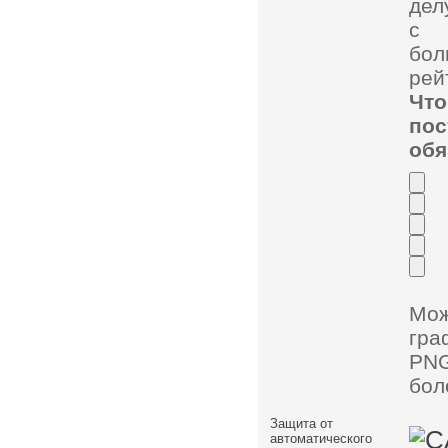
дел
с 
бол
рей
Чт
по
обя
Мо
гра
PNG
бол
Защита от
автоматического