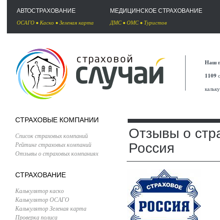
АВТОСТРАХОВАНИЕ
МЕДИЦИНСКОЕ СТРАХОВАНИЕ
ОСАГО
•
Каско
•
Зеленая карта
ДМС
•
ОМС
•
Туристов
Наш п
1109
с
кальк
СТРАХОВЫЕ КОМПАНИИ
Отзывы о стр
Список страховых компаний
Рейтинг страховых компаний
Россия
Отзывы о страховых компаниях
СТРАХОВАНИЕ
Калькулятор каско
Калькулятор ОСАГО
Калькулятор Зеленая карта
Проверка полиса