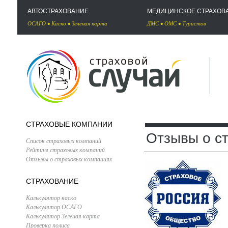
АВТОСТРАХОВАНИЕ
МЕДИЦИНСКОЕ СТРАХОВ
ОСАГО
•
Каско
•
Зеленая карта
ДМС
•
ОМС
•
Туристов
СТРАХОВЫЕ КОМПАНИИ
Отзывы о с
Список страховых компаний
Рейтинг страховых компаний
Отзывы о страховых компаниях
СТРАХОВАНИЕ
Калькулятор каско
Калькулятор ОСАГО
Калькулятор Зеленая карта
Проверка полиса