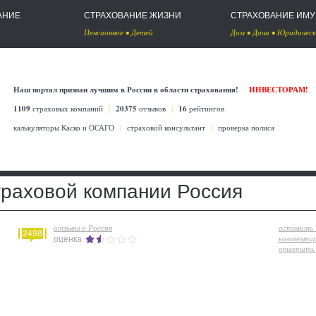
АНИЕ
СТРАХОВАНИЕ ЖИЗНИ
СТРАХОВАНИЕ ИМ
Пенсионное
•
Детей
Дом
•
Дача
•
Юридическ
Наш портал признан лучшим в России в области страхования!
ИНВЕСТОРАМ!
1109
страховых компаний
|
20375
отзывов
|
16
рейтингов
калькуляторы Каско
и
ОСАГО
|
страховой консультант
|
проверка полиса
траховой компании Россия
отзывы о Россия
оставить
2498
комменти
оценка
ответить 