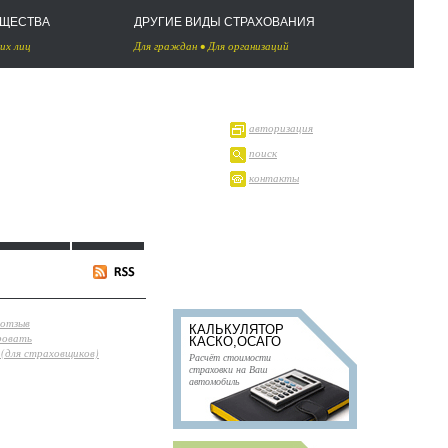
УЩЕСТВА
ДРУГИЕ ВИДЫ СТРАХОВАНИЯ
их лиц
Для граждан
•
Для организаций
авторизация
поиск
контакты
 отзыв
КАЛЬКУЛЯТОР
ровать
КАСКО,ОСАГО
(для страховщиков)
Расчёт стоимости
страховки на Ваш
автомобиль