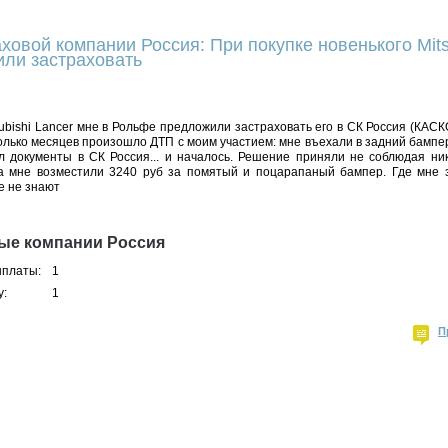
ховой компании Россия: При покупке новенького Mits
ли застраховать
subishi Lancer мне в Рольфе предложили застраховать его в СК Россия (КАСКО
олько месяцев произошло ДТП с моим участием: мне въехали в задний бампе
 документы в СК Россия... и началось. Решение приняли не соблюдая ник
да мне возместили 3240 руб за помятый и поцарапаный бампер. Где мне 
е не знают
ые компании Россия
ыплаты:
1
у:
1
П