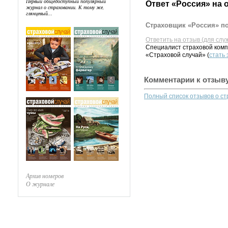
Первый общедоступный популярный
Ответ «Россия» на 
журнал о страховании. К тому же,
глянцевый...
Страховщик «Россия» по
Ответить на отзыв (для слу
Специалист страховой комп
«Страховой случай» (
стать
Комментарии к отзыв
Полный список отзывов о с
Архив номеров
О журнале