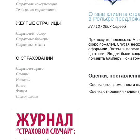
Страховая консультация
Тендеры по страхованию
Отзыв клиента стра
в Рольфе предложи
ЖЕЛТЫЕ СТРАНИЦЫ
27 / 12 / 2007
Сергей
Страховой надзор
Страховые брокеры
При покупке новенького Mit
Страховые союзы
скоро пожалел. Спустя неск
оформили. Затем я передал
цветочки. Ягодки были ког
О СТРАХОВАНИИ
починить бампер? ...они тож
Страховое право
Статьи
Оценки, поставленн
Новости
Книги
Оценка своевременности в
Форум
Оценка отношения к клиент
Список тегов