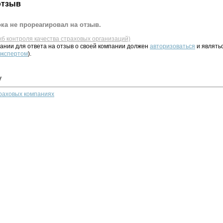
отзыв
ка не прореагировал на отзыв.
жб контроля качества страховых организаций)
ании для ответа на отзыв о своей компании должен
авторизоваться
и являть
 экспертом
).
у
траховых компаниях