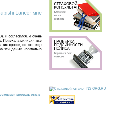
СТРАХОВОЙ
КОНСУЛЬТАНТ
Ответим
ubishi Lancer мне
на все
вопросы
). Я согласился. И очень
р. Приехала милиция, все
ПРОВЕРКА
аких сроков, но это еще
ПОДЛИННОСТИ
ПОЛИСА
за эти деньги нормально
Огромная база
номеров
рокомментировать отзыв