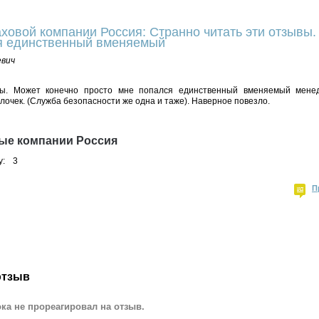
ховой компании Россия: Странно читать эти отзывы.
я единственный вменяемый
вич
вы. Может конечно просто мне попался единственный вменяемый менед
лочек. (Служба безопасности же одна и таже). Наверное повезло.
ые компании Россия
у:
3
П
отзыв
ка не прореагировал на отзыв.