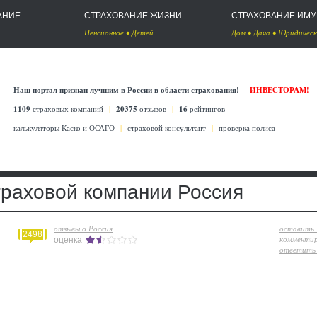
АНИЕ
СТРАХОВАНИЕ ЖИЗНИ
СТРАХОВАНИЕ ИМ
Пенсионное
•
Детей
Дом
•
Дача
•
Юридическ
Наш портал признан лучшим в России в области страхования!
ИНВЕСТОРАМ!
1109
страховых компаний
|
20375
отзывов
|
16
рейтингов
калькуляторы Каско
и
ОСАГО
|
страховой консультант
|
проверка полиса
траховой компании Россия
отзывы о Россия
оставить
2498
комменти
оценка
ответить 