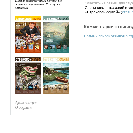
Первый общедоступный популярный
Ответить на отзыв (для слу
журнал о страховании. К тому же,
Специалист страховой комп
глянцевый...
«Страховой случай» (
стать
Комментарии к отзыв
Полный список отзывов о с
Архив номеров
О журнале