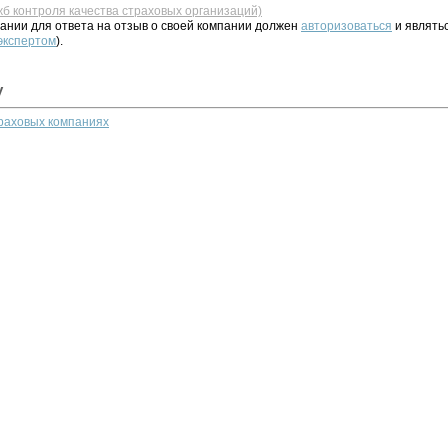
жб контроля качества страховых организаций)
ании для ответа на отзыв о своей компании должен
авторизоваться
и являть
 экспертом
).
у
траховых компаниях