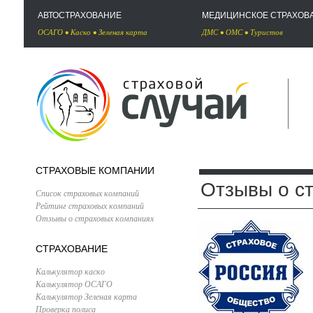
АВТОСТРАХОВАНИЕ
МЕДИЦИНСКОЕ СТРАХОВ
ОСАГО
•
Каско
•
Зеленая карта
ДМС
•
ОМС
•
Туристов
СТРАХОВЫЕ КОМПАНИИ
Отзывы о с
Список страховых компаний
Рейтинг страховых компаний
Отзывы о страховых компаниях
СТРАХОВАНИЕ
Калькулятор каско
Калькулятор ОСАГО
Калькулятор Зеленая карта
Проверка полиса