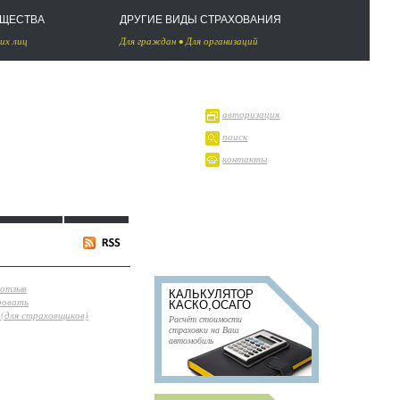
УЩЕСТВА
ДРУГИЕ ВИДЫ СТРАХОВАНИЯ
их лиц
Для граждан
•
Для организаций
авторизация
поиск
контакты
 отзыв
КАЛЬКУЛЯТОР
ровать
КАСКО,ОСАГО
(для страховщиков)
Расчёт стоимости
страховки на Ваш
автомобиль