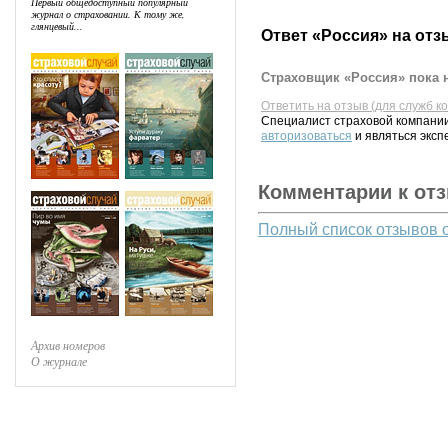
Первый общедоступный популярный
журнал о страховании. К тому же,
глянцевый...
Ответ «Россия» на отз
Страховщик «Россия» пока н
Ответить на отзыв (для служб к
Специалист страховой компании
авторизоваться
и являться эксп
Комментарии к от
Полный список отзывов 
Архив номеров
О журнале