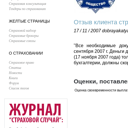
Страховая консультация
Тендеры по страхованию
Отзыв клиента ст
ЖЕЛТЫЕ СТРАНИЦЫ
Страховой надзор
17 / 11 / 2007
dobrayakaty
Страховые брокеры
Страховые союзы
"Все необходимые док
сентября 2007 г. Деньги 
О СТРАХОВАНИИ
(17 ноября 2007 года) т
Страховое право
бухгалтерии, должны ско
Статьи
Новости
Книги
Оценки, поставл
Форум
Список тегов
Оценка своевременности выпла