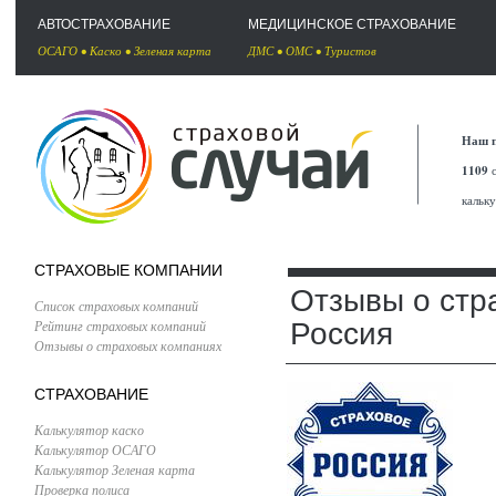
АВТОСТРАХОВАНИЕ
МЕДИЦИНСКОЕ СТРАХОВАНИЕ
ОСАГО
•
Каско
•
Зеленая карта
ДМС
•
ОМС
•
Туристов
Наш п
1109
с
кальк
СТРАХОВЫЕ КОМПАНИИ
Отзывы о стр
Список страховых компаний
Рейтинг страховых компаний
Россия
Отзывы о страховых компаниях
СТРАХОВАНИЕ
Калькулятор каско
Калькулятор ОСАГО
Калькулятор Зеленая карта
Проверка полиса