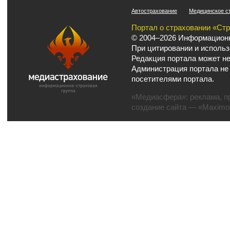
Автострахование
Медицинское с
Портал о страховании «Ст
© 2004–2026 Информационн
При цитировании и использ
Редакция портала может не
Администрация портала не
посетителями портала.
«Медиасфера»:
реклама
,
п
создание сайта
— «Maximov