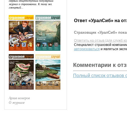
Первый общедоступный популярный
журнал о страховании. К тому же,
глянцевый...
Ответ «УралСиб» на о
Страховщик «УралСиб» пока 
Ответить на отзыв (для служб к
Специалист страховой компании
авторизоваться
и являться эксп
Комментарии к от
Полный список отзывов 
Архив номеров
О журнале