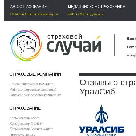
АВТОСТРАХОВАНИЕ
МЕДИЦИНСКОЕ СТРАХОВАНИЕ
ОСАГО
•
Каско
•
Зеленая карта
ДМС
•
ОМС
•
Туристов
Наш п
1109
с
кальк
СТРАХОВЫЕ КОМПАНИИ
Отзывы о стр
Список страховых компаний
Рейтинг страховых компаний
УралСиб
Отзывы о страховых компаниях
СТРАХОВАНИЕ
Калькулятор каско
Калькулятор ОСАГО
Калькулятор Зеленая карта
Проверка полиса