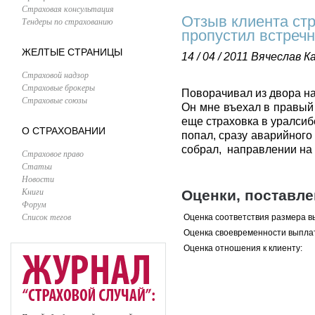
Страховая консультация
Отзыв клиента ст
Тендеры по страхованию
пропустил встречн
ЖЕЛТЫЕ СТРАНИЦЫ
14 / 04 / 2011
Вячеслав К
Страховой надзор
Страховые брокеры
Поворачивал из двора на
Страховые союзы
Он мне въехал в правый 
еще страховка в уралсиб
О СТРАХОВАНИИ
попал, сразу аварийного
собрал, направлении на 
Страховое право
Статьи
Новости
Книги
Оценки, поставл
Форум
Список тегов
Оценка соответствия размера в
Оценка своевременности выпла
Оценка отношения к клиенту: