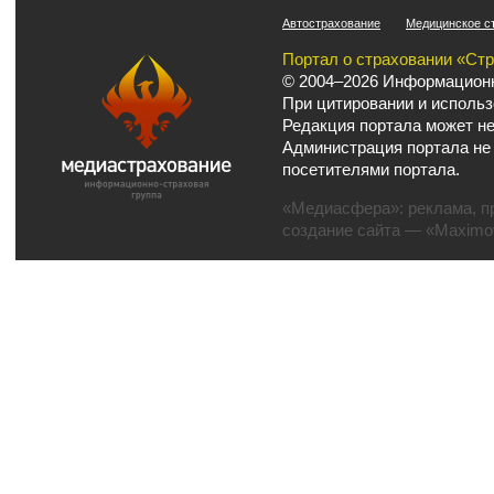
Автострахование
Медицинское с
Портал о страховании «Ст
© 2004–2026 Информационн
При цитировании и использ
Редакция портала может не
Администрация портала не
посетителями портала.
«Медиасфера»:
реклама
,
п
создание сайта
— «Maximov