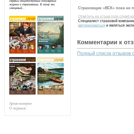
Первый общедоступный популярный
журнал о страховании. К тому же,
Страховщик «ВСК» пока не п
глянцевый...
Ответить на отзыв (для служб к
Специалист страховой компании
авторизоваться
и являться эксп
Комментарии к от
Полный список отзывов 
Архив номеров
О журнале