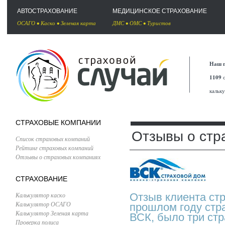
АВТОСТРАХОВАНИЕ
МЕДИЦИНСКОЕ СТРАХОВАНИЕ
ОСАГО
•
Каско
•
Зеленая карта
ДМС
•
ОМС
•
Туристов
Наш п
1109
с
кальк
СТРАХОВЫЕ КОМПАНИИ
Отзывы о стр
Список страховых компаний
Рейтинг страховых компаний
Отзывы о страховых компаниях
СТРАХОВАНИЕ
Калькулятор каско
Отзыв клиента ст
Калькулятор ОСАГО
прошлом году стр
Калькулятор Зеленая карта
ВСК, было три стр
Проверка полиса