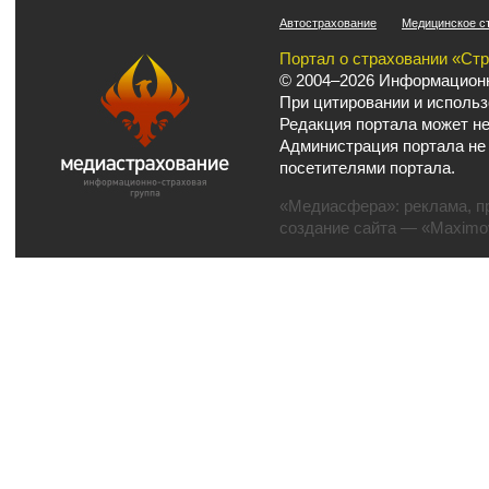
Автострахование
Медицинское с
Портал о страховании «Ст
© 2004–2026 Информационн
При цитировании и использ
Редакция портала может не
Администрация портала не
посетителями портала.
«Медиасфера»:
реклама
,
п
создание сайта
— «Maximov