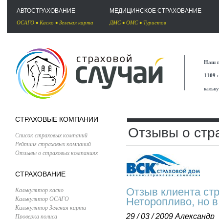
АВТОСТРАХОВАНИЕ
МЕДИЦИНСКОЕ СТРАХОВАНИЕ
ОСАГО
•
Каско
•
Зеленая карта
ДМС
•
ОМС
•
Туристов
Наш п
1109
с
кальк
СТРАХОВЫЕ КОМПАНИИ
Отзывы о стр
Список страховых компаний
Рейтинг страховых компаний
Отзывы о страховых компаниях
СТРАХОВАНИЕ
Калькулятор каско
Отзыв клиента ст
Калькулятор ОСАГО
Неторопливо, но в
Калькулятор Зеленая карта
Проверка полиса
29 / 03 / 2009
Александр