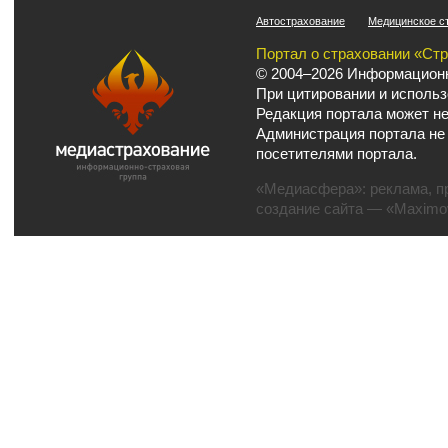
Автострахование
Медицинское с
Портал о страховании «Ст
© 2004–2026 Информационн
При цитировании и использ
Редакция портала может не
Администрация портала не
посетителями портала.
«Медиасфера»:
реклама
,
п
создание сайта
— «Maximov