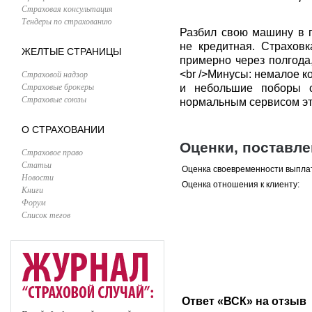
Страховая консультация
Тендеры по страхованию
Разбил свою машину в п
не кредитная. Страхов
ЖЕЛТЫЕ СТРАНИЦЫ
примерно через полгода
Страховой надзор
<br />Минусы: немалое к
Страховые брокеры
и небольшие поборы с
Страховые союзы
нормальным сервисом это
О СТРАХОВАНИИ
Оценки, поставл
Страховое право
Статьи
Оценка своевременности выпла
Новости
Оценка отношения к клиенту:
Книги
Форум
Список тегов
Ответ «ВСК» на отзыв