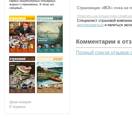
Первый общедоступный популярный
журнал о страховании. К тому же,
Страховщик «ВСК» пока не п
глянцевый...
Ответить на отзыв (для служб к
Специалист страховой компании
авторизоваться
и являться эксп
Комментарии к от
Полный список отзывов 
Архив номеров
О журнале