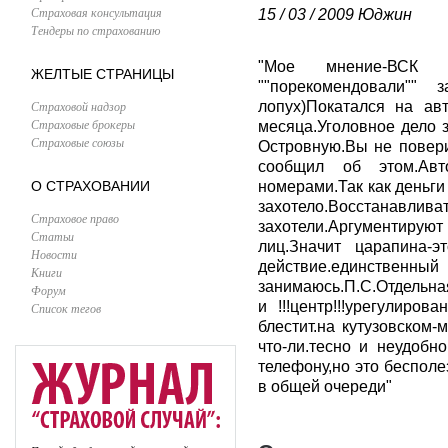
Страховая консультация
15 / 03 / 2009
Юджин
Тендеры по страхованию
"Мое мнение-ВСК н
ЖЕЛТЫЕ СТРАНИЦЫ
""порекомендовали"" 
Страховой надзор
лопух)Покатался на ав
Страховые брокеры
месяца.Уголовное дело 
Страховые союзы
Островную.Вы не повери
сообщил об этом.Ав
О СТРАХОВАНИИ
номерами.Так как деньги
захотело.Восстанавли
Страховое право
захотели.Аргументируют
Статьи
лиц.Значит царапина-э
Новости
действие.единственный 
Книги
занимаюсь.П.С.Отдельна
Форум
и !!!центр!!!урегулиро
Список тегов
блестит.на кутузовском-
что-ли.тесно и неудобн
телефону,но это бесполе
в общей очереди"