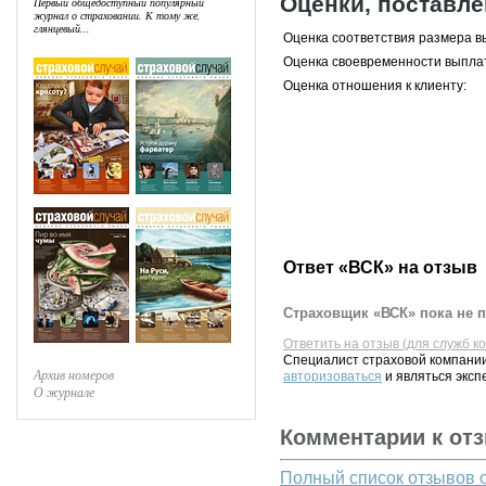
Оценки, поставл
Первый общедоступный популярный
журнал о страховании. К тому же,
глянцевый...
Оценка соответствия размера в
Оценка своевременности выпла
Оценка отношения к клиенту:
Ответ «ВСК» на отзыв
Страховщик «ВСК» пока не п
Ответить на отзыв (для служб к
Специалист страховой компании
Архив номеров
авторизоваться
и являться эксп
О журнале
Комментарии к от
Полный список отзывов 