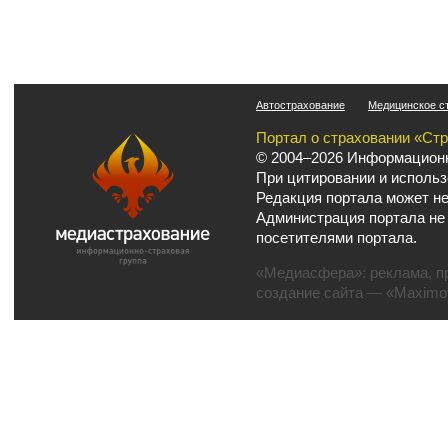
Автострахование
Медицинское с
Портал о страховании «Ст
© 2004–2026 Информационн
При цитировании и использ
Редакция портала может не
Администрация портала не
посетителями портала.
«Медиасфера»:
реклама
,
п
создание сайта
— «Maximov