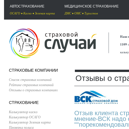
АВТОСТРАХОВАНИЕ
МЕДИЦИНСКОЕ СТРАХОВАНИЕ
ОСАГО
•
Каско
•
Зеленая карта
ДМС
•
ОМС
•
Туристов
Наш п
1109
с
кальк
СТРАХОВЫЕ КОМПАНИИ
Отзывы о стр
Список страховых компаний
Рейтинг страховых компаний
Отзывы о страховых компаниях
СТРАХОВАНИЕ
Калькулятор каско
Отзыв клиента ст
Калькулятор ОСАГО
мнение-ВСК надо о
Калькулятор Зеленая карта
""порекомендовали
Проверка полиса