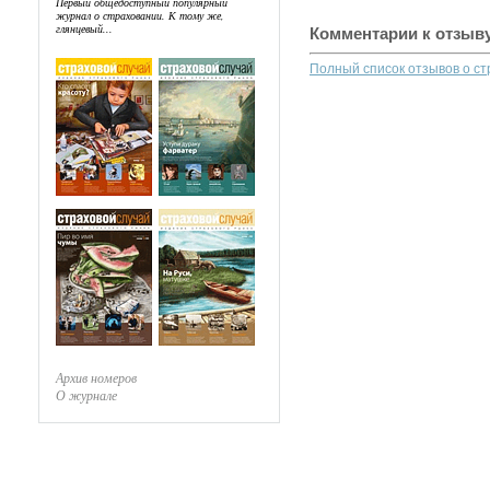
Первый общедоступный популярный
журнал о страховании. К тому же,
глянцевый...
Комментарии к отзыв
Полный список отзывов о с
Архив номеров
О журнале