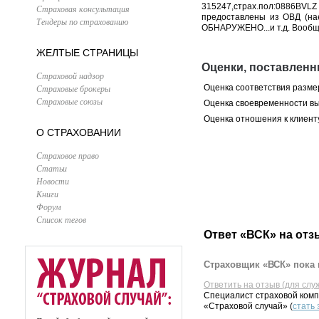
315247,страх.пол:0886BVLZ 
Страховая консультация
предоставлены из ОВД (нае
Тендеры по страхованию
ОБНАРУЖЕНО...и т.д. Вообще
ЖЕЛТЫЕ СТРАНИЦЫ
Оценки, поставлен
Страховой надзор
Страховые брокеры
Оценка соответствия разме
Страховые союзы
Оценка своевременности в
Оценка отношения к клиент
О СТРАХОВАНИИ
Страховое право
Статьи
Новости
Книги
Форум
Список тегов
Ответ «ВСК» на отз
Страховщик «ВСК» пока 
Ответить на отзыв (для слу
Специалист страховой комп
«Страховой случай» (
стать