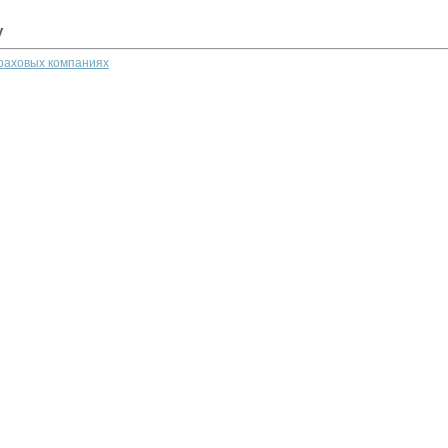
у
траховых компаниях