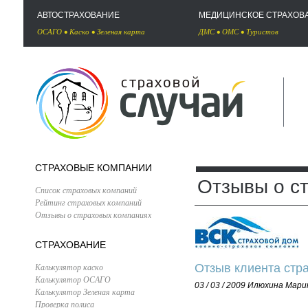
АВТОСТРАХОВАНИЕ
МЕДИЦИНСКОЕ СТРАХОВ
ОСАГО
•
Каско
•
Зеленая карта
ДМС
•
ОМС
•
Туристов
СТРАХОВЫЕ КОМПАНИИ
Отзывы о с
Список страховых компаний
Рейтинг страховых компаний
Отзывы о страховых компаниях
СТРАХОВАНИЕ
Калькулятор каско
Отзыв клиента стр
Калькулятор ОСАГО
03 / 03 / 2009
Илюхина Мари
Калькулятор Зеленая карта
Проверка полиса