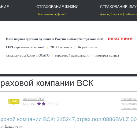
АНИЕ
СТРАХОВАНИЕ ЖИЗНИ
СТРАХОВАНИЕ ИМ
Пенсионное
•
Детей
Дом
•
Дача
•
Юридическ
Наш портал признан лучшим в России в области страхования!
ИНВЕСТОРАМ!
1109
страховых компаний
|
20375
отзывов
|
16
рейтингов
калькуляторы Каско
и
ОСАГО
|
страховой консультант
|
проверка полиса
траховой компании ВСК
отзывы о ВСК
оставить
1048
комменти
оценка
ответить 
аховой компании ВСК: 315247,страх.пол:0886BVLZ 00
на Ивановна