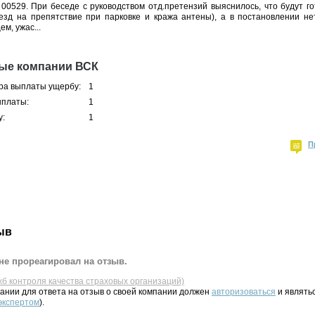
00529. При беседе с руководством отд.претензий выяснилось, что будут гото
зд на препятствие при парковке и кража антены), а в постановлении н
м, ужас...
ные компании ВСК
ра выплаты ущербу:
1
ыплаты:
1
у:
1
П
ыв
не прореагировал на отзыв.
жб контроля качества страховых организаций)
ании для ответа на отзыв о своей компании должен
авторизоваться
и являть
 экспертом
).