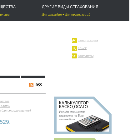
УЩЕСТВА
ДРУГИЕ ВИДЫ СТРАХОВАНИЯ
их лиц
Для граждан
•
Для организаций
авторизация
поиск
контакты
 отзыв
КАЛЬКУЛЯТОР
ровать
КАСКО,ОСАГО
(для страховщиков)
Расчёт стоимости
страховки на Ваш
автомобиль
529.