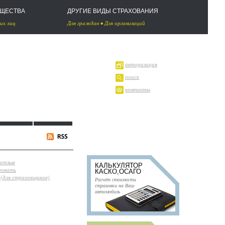
УЩЕСТВА
ДРУГИЕ ВИДЫ СТРАХОВАНИЯ
их лиц
Для граждан
•
Для организаций
авторизация
поиск
контакты
 отзыв
КАЛЬКУЛЯТОР
ровать
КАСКО,ОСАГО
(для страховщиков)
Расчёт стоимости
страховки на Ваш
автомобиль