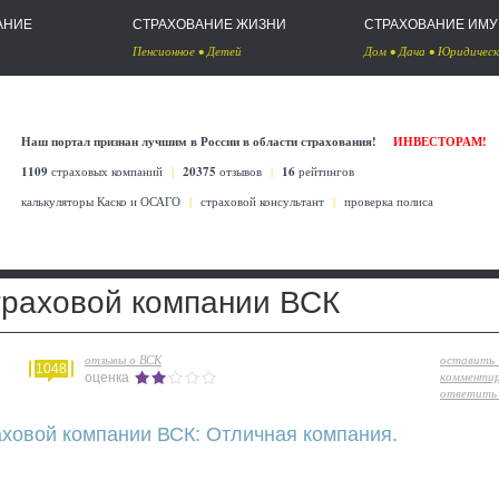
АНИЕ
СТРАХОВАНИЕ ЖИЗНИ
СТРАХОВАНИЕ ИМ
Пенсионное
•
Детей
Дом
•
Дача
•
Юридическ
Наш портал признан лучшим в России в области страхования!
ИНВЕСТОРАМ!
1109
страховых компаний
|
20375
отзывов
|
16
рейтингов
калькуляторы Каско
и
ОСАГО
|
страховой консультант
|
проверка полиса
траховой компании ВСК
отзывы о ВСК
оставить
1048
комменти
оценка
ответить 
аховой компании ВСК: Отличная компания.