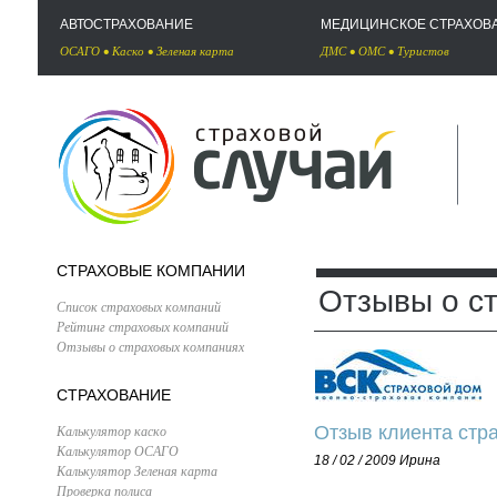
АВТОСТРАХОВАНИЕ
МЕДИЦИНСКОЕ СТРАХОВ
ОСАГО
•
Каско
•
Зеленая карта
ДМС
•
ОМС
•
Туристов
СТРАХОВЫЕ КОМПАНИИ
Отзывы о с
Список страховых компаний
Рейтинг страховых компаний
Отзывы о страховых компаниях
СТРАХОВАНИЕ
Калькулятор каско
Отзыв клиента стр
Калькулятор ОСАГО
18 / 02 / 2009
Ирина
Калькулятор Зеленая карта
Проверка полиса