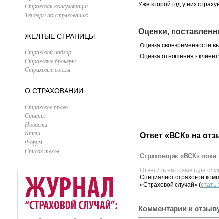
Уже второй год у них страх
Страховая консультация
Тендеры по страхованию
Оценки, поставлен
ЖЕЛТЫЕ СТРАНИЦЫ
Оценка своевременности в
Страховой надзор
Оценка отношения к клиент
Страховые брокеры
Страховые союзы
О СТРАХОВАНИИ
Страховое право
Статьи
Новости
Книги
Ответ «ВСК» на отз
Форум
Список тегов
Страховщик «ВСК» пока 
Ответить на отзыв (для слу
Специалист страховой комп
«Страховой случай» (
стать
Комментарии к отзыв