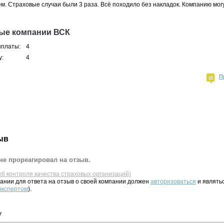
уем. Страховые случаи были 3 раза. Всё походило без накладок. Компанию мог
ные компании ВСК
ыплаты:
4
у:
4
П
ыв
не прореагировал на отзыв.
жб контроля качества страховых организаций)
ании для ответа на отзыв о своей компании должен
авторизоваться
и являть
 экспертом
).
у