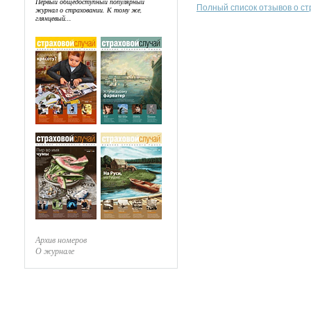
Первый общедоступный популярный
Полный список отзывов о с
журнал о страховании. К тому же,
глянцевый...
Архив номеров
О журнале