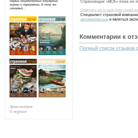
Первый общедоступный популярный
Страховщик «ВСК» пока не п
журнал о страховании. К тому же,
глянцевый...
Ответить на отзыв (для служб к
Специалист страховой компании
авторизоваться
и являться эксп
Комментарии к от
Полный список отзывов 
Архив номеров
О журнале