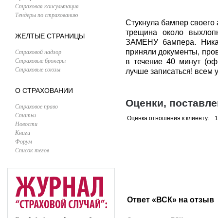
Страховая консультация
Тендеры по страхованию
Стукнула бампер своего
трещина около выхлопн
ЖЕЛТЫЕ СТРАНИЦЫ
ЗАМЕНУ бампера. Никак
Страховой надзор
приняли документы, пров
Страховые брокеры
в течение 40 минут (оф
Страховые союзы
лучше записаться! всем у
О СТРАХОВАНИИ
Оценки, поставл
Страховое право
Статьи
Оценка отношения к клиенту:
1
Новости
Книги
Форум
Список тегов
Ответ «ВСК» на отзыв