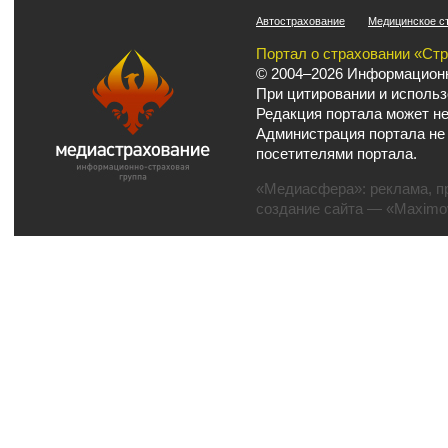
Автострахование
Медицинское с
Портал о страховании «Ст
© 2004–2026 Информационн
При цитировании и использ
Редакция портала может не
Администрация портала не
посетителями портала.
«Медиасфера»:
реклама
,
п
создание сайта
— «Maximov