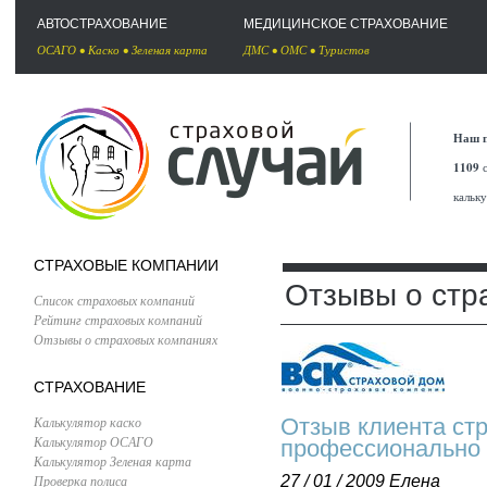
АВТОСТРАХОВАНИЕ
МЕДИЦИНСКОЕ СТРАХОВАНИЕ
ОСАГО
•
Каско
•
Зеленая карта
ДМС
•
ОМС
•
Туристов
Наш п
1109
с
кальк
СТРАХОВЫЕ КОМПАНИИ
Отзывы о стр
Список страховых компаний
Рейтинг страховых компаний
Отзывы о страховых компаниях
СТРАХОВАНИЕ
Калькулятор каско
Отзыв клиента ст
Калькулятор ОСАГО
профессионально 
Калькулятор Зеленая карта
Проверка полиса
27 / 01 / 2009
Елена