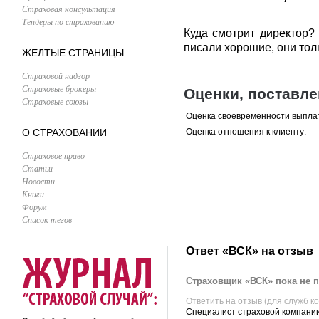
Страховая консультация
Тендеры по страхованию
Куда смотрит директор?
писали хорошие, они тол
ЖЕЛТЫЕ СТРАНИЦЫ
Страховой надзор
Страховые брокеры
Оценки, поставл
Страховые союзы
Оценка своевременности выпла
О СТРАХОВАНИИ
Оценка отношения к клиенту:
Страховое право
Статьи
Новости
Книги
Форум
Список тегов
Ответ «ВСК» на отзыв
Страховщик «ВСК» пока не п
Ответить на отзыв (для служб к
Специалист страховой компании