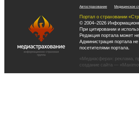
Автострахование
Медицинское с
Портал о страховании «Ст
© 2004–2026 Информационн
При цитировании и использ
Редакция портала может не
Администрация портала не
посетителями портала.
«Медиасфера»:
реклама
,
п
создание сайта
— «Maximov