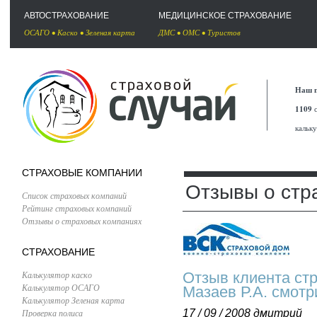
АВТОСТРАХОВАНИЕ
МЕДИЦИНСКОЕ СТРАХОВАНИЕ
ОСАГО
•
Каско
•
Зеленая карта
ДМС
•
ОМС
•
Туристов
Наш п
1109
с
кальк
СТРАХОВЫЕ КОМПАНИИ
Отзывы о стр
Список страховых компаний
Рейтинг страховых компаний
Отзывы о страховых компаниях
СТРАХОВАНИЕ
Калькулятор каско
Отзыв клиента ст
Калькулятор ОСАГО
Мазаев Р.А. смотр
Калькулятор Зеленая карта
Проверка полиса
17 / 09 / 2008
дмитрий