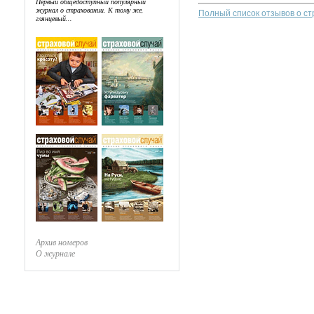
Первый общедоступный популярный
журнал о страховании. К тому же,
Полный список отзывов о с
глянцевый...
Архив номеров
О журнале