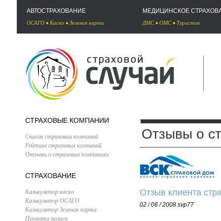
АВТОСТРАХОВАНИЕ
МЕДИЦИНСКОЕ СТРАХОВ
ОСАГО
•
Каско
•
Зеленая карта
ДМС
•
ОМС
•
Туристов
СТРАХОВЫЕ КОМПАНИИ
Отзывы о с
Список страховых компаний
Рейтинг страховых компаний
Отзывы о страховых компаниях
СТРАХОВАНИЕ
Калькулятор каско
Отзыв клиента стр
Калькулятор ОСАГО
02 / 06 / 2008
svp77
Калькулятор Зеленая карта
Проверка полиса