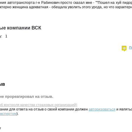
ия автотранспорта г-н Рабинович просто сказал мне - ""Пошел на хуй пидор"
ктерно женщина адекватная - обещала уволить этого урода, но что характерн
ные компании ВСК
у:
1
П
ыв
не прореагировал на отзыв.
жб контроля качества страховых организаций)
ании для ответа на отзыв о своей компании должен
авторизоваться
и являть
 экспертом
).
у