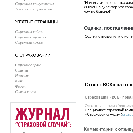
"Начальник отдела страхован
Страховая консультация
ебнул! Но директор что хара
Тендеры по страхованию
чем не бывало!"
ЖЕЛТЫЕ СТРАНИЦЫ
Оценки, поставлен
Страховой надзор
Страховые брокеры
Оценка отношения к клиент
Страховые союзы
О СТРАХОВАНИИ
Страховое право
Статьи
Новости
Книги
Ответ «ВСК» на отз
Форум
Список тегов
Страховщик «ВСК» пока 
Ответить на отзыв (для слу
Специалист страховой комп
«Страховой случай» (
стать
Комментарии к отзыв