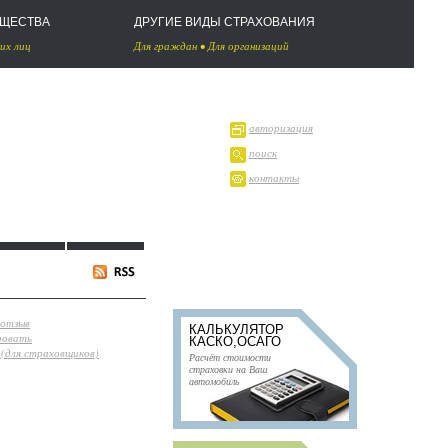
УЩЕСТВА
ДРУГИЕ ВИДЫ СТРАХОВАНИЯ
их лиц
Для граждан
•
Для организаций
авторизация
поиск
контакты
 отзыв
КАЛЬКУЛЯТОР
ровать
КАСКО,ОСАГО
(для страховщиков)
Расчёт стоимости
страховки на Ваш
автомобиль