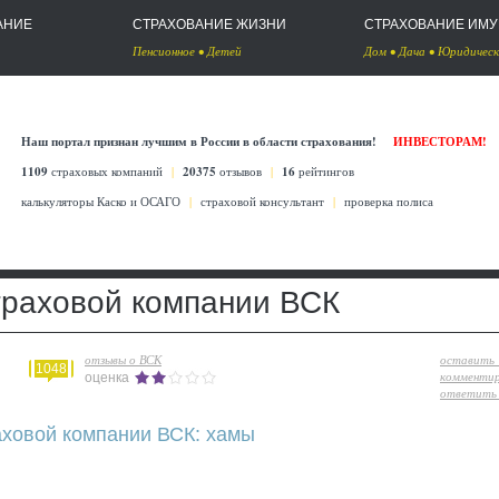
АНИЕ
СТРАХОВАНИЕ ЖИЗНИ
СТРАХОВАНИЕ ИМ
Пенсионное
•
Детей
Дом
•
Дача
•
Юридическ
Наш портал признан лучшим в России в области страхования!
ИНВЕСТОРАМ!
1109
страховых компаний
|
20375
отзывов
|
16
рейтингов
калькуляторы Каско
и
ОСАГО
|
страховой консультант
|
проверка полиса
траховой компании ВСК
отзывы о ВСК
оставить
1048
комменти
оценка
ответить 
аховой компании ВСК: хамы