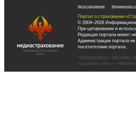
Автострахование
Медицинское с
Портал о страховании «Ст
© 2004–2026 Информационн
При цитировании и использ
Редакция портала может не
Администрация портала не
посетителями портала.
«Медиасфера»:
реклама
,
п
создание сайта
— «Maximov