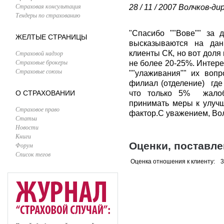
Страховая консультация
28 / 11 / 2007
Волчков-ди
Тендеры по страхованию
"Спасибо ""Вове"" за 
ЖЕЛТЫЕ СТРАНИЦЫ
высказываются на дан
Страховой надзор
клиенты СК, но вот доля
Страховые брокеры
не более 20-25%. Интере
Страховые союзы
""улаживания"" их воп
филиал (отделение) где
О СТРАХОВАНИИ
что только 5% жалоб
принимать меры к улучш
Страховое право
фактор.С уважением, Во
Статьи
Новости
Книги
Оценки, поставл
Форум
Список тегов
Оценка отношения к клиенту:
3