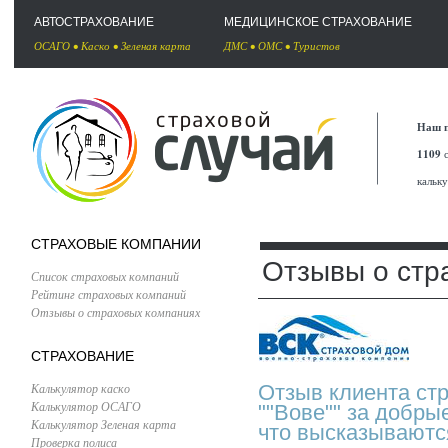
АВТОСТРАХОВАНИЕ
МЕДИЦИНСКОЕ СТРАХОВАНИЕ
ОСАГО
•
Каско
•
Зеленая карта
ДМС
•
ОМС
•
Туристов
Наш п
1109
с
кальк
СТРАХОВЫЕ КОМПАНИИ
Отзывы о стр
Список страховых компаний
Рейтинг страховых компаний
Отзывы о страховых компаниях
СТРАХОВАНИЕ
Калькулятор каско
Отзыв клиента ст
Калькулятор ОСАГО
""Вове"" за добры
Калькулятор Зеленая карта
что высказываютс
Проверка полиса