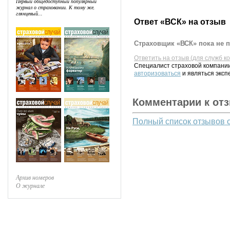
Первый общедоступный популярный
журнал о страховании. К тому же,
глянцевый...
Ответ «ВСК» на отзыв
Страховщик «ВСК» пока не п
Ответить на отзыв (для служб к
Специалист страховой компании
авторизоваться
и являться эксп
Комментарии к от
Полный список отзывов 
Архив номеров
О журнале