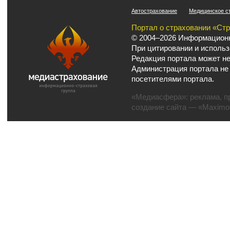
Автострахование
Медицинское с
Портал о страховании «Ст
© 2004–2026 Информационн
При цитировании и использ
Редакция портала может не
Администрация портала не
посетителями портала.
«Медиасфера»:
реклама
,
п
создание сайта
— «Maximov