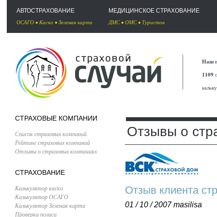
АВТОСТРАХОВАНИЕ
МЕДИЦИНСКОЕ СТРАХОВАНИЕ
ОСАГО
•
Каско
•
Зеленая карта
ДМС
•
ОМС
•
Туристов
Наш п
1109
с
кальк
СТРАХОВЫЕ КОМПАНИИ
Отзывы о стр
Список страховых компаний
Рейтинг страховых компаний
Отзывы о страховых компаниях
СТРАХОВАНИЕ
Калькулятор каско
Отзыв клиента ст
Калькулятор ОСАГО
01 / 10 / 2007
masilisa
Калькулятор Зеленая карта
Проверка полиса