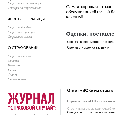
Страховая консультация
Самая хорошая страхова
Тендеры по страхованию
обслуживание!!<br />
клиенту!!
ЖЕЛТЫЕ СТРАНИЦЫ
Страховой надзор
Страховые брокеры
Оценки, поставл
Страховые союзы
Оценка своевременности выпла
О СТРАХОВАНИИ
Оценка отношения к клиенту:
Страховое право
Статьи
Новости
Книги
Форум
Список тегов
Ответ «ВСК» на отзыв
Страховщик «ВСК» пока не п
Ответить на отзыв (для служб к
Специалист страховой компании