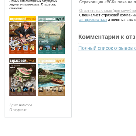
Первый общедоступный популярный
Страховщик «ВСК» пока не п
журнал о страховании. К тому же,
глянцевый...
Ответить на отзыв (для служб к
Специалист страховой компании
авторизоваться
и являться эксп
Комментарии к от
Полный список отзывов 
Архив номеров
О журнале