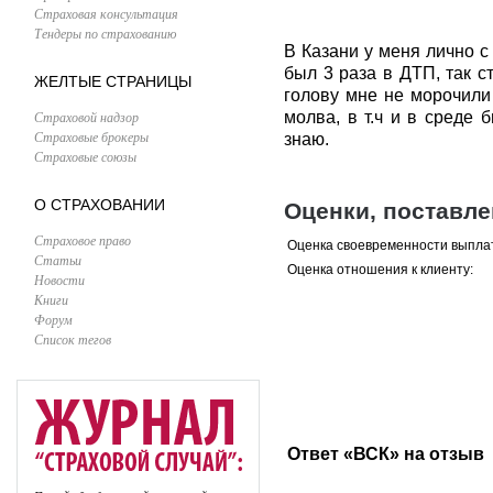
Страховая консультация
Тендеры по страхованию
В Казани у меня лично с
был 3 раза в ДТП, так с
ЖЕЛТЫЕ СТРАНИЦЫ
голову мне не морочили
Страховой надзор
молва, в т.ч и в среде 
Страховые брокеры
знаю.
Страховые союзы
О СТРАХОВАНИИ
Оценки, поставл
Страховое право
Оценка своевременности выпла
Статьи
Оценка отношения к клиенту:
Новости
Книги
Форум
Список тегов
Ответ «ВСК» на отзыв