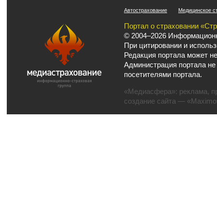
Автострахование
Медицинское с
Портал о страховании «Ст
© 2004–2026 Информационн
При цитировании и использ
Редакция портала может не
Администрация портала не
посетителями портала.
«Медиасфера»:
реклама
,
п
создание сайта
— «Maximov