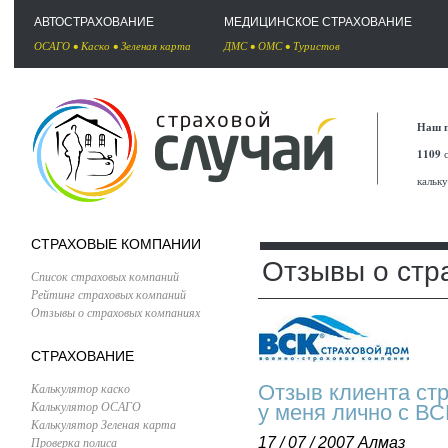
АВТОСТРАХОВАНИЕ
МЕДИЦИНСКОЕ СТРАХОВАНИЕ
ОСАГО
•
Каско
•
Зеленая карта
ДМС
•
ОМС
•
Туристов
Наш п
1109
с
кальк
СТРАХОВЫЕ КОМПАНИИ
Отзывы о стр
Список страховых компаний
Рейтинг страховых компаний
Отзывы о страховых компаниях
СТРАХОВАНИЕ
Калькулятор каско
Отзыв клиента ст
Калькулятор ОСАГО
у меня лично с ВС
Калькулятор Зеленая карта
Проверка полиса
17 / 07 / 2007
Алмаз