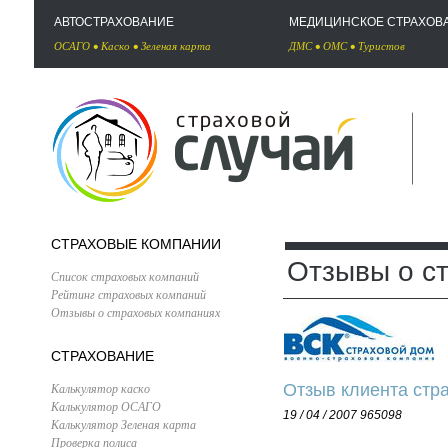
АВТОСТРАХОВАНИЕ
МЕДИЦИНСКОЕ СТРАХОВ
ОСАГО
•
Каско
•
Зеленая карта
ДМС
•
ОМС
•
Туристов
СТРАХОВЫЕ КОМПАНИИ
Отзывы о с
Список страховых компаний
Рейтинг страховых компаний
Отзывы о страховых компаниях
СТРАХОВАНИЕ
Калькулятор каско
Отзыв клиента стр
Калькулятор ОСАГО
19 / 04 / 2007
965098
Калькулятор Зеленая карта
Проверка полиса