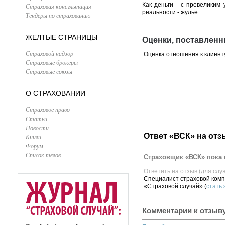
Как деньги - с превеликим 
Страховая консультация
реальности - жулье
Тендеры по страхованию
ЖЕЛТЫЕ СТРАНИЦЫ
Оценки, поставлен
Страховой надзор
Оценка отношения к клиент
Страховые брокеры
Страховые союзы
О СТРАХОВАНИИ
Страховое право
Статьи
Новости
Ответ «ВСК» на отз
Книги
Форум
Список тегов
Страховщик «ВСК» пока 
Ответить на отзыв (для слу
Специалист страховой комп
«Страховой случай» (
стать
Комментарии к отзыв