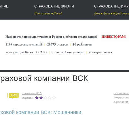
АНИЕ
СТРАХОВАНИЕ ЖИЗНИ
СТРАХОВАНИЕ ИМ
Пенсионное
•
Детей
Дом
•
Дача
•
Юридическ
Наш портал признан лучшим в России в области страхования!
ИНВЕСТОРАМ!
1109
страховых компаний
|
20375
отзывов
|
16
рейтингов
калькуляторы Каско
и
ОСАГО
|
страховой консультант
|
проверка полиса
траховой компании ВСК
отзывы о ВСК
оставить
1048
комменти
оценка
ответить 
аховой компании ВСК: Мошенники