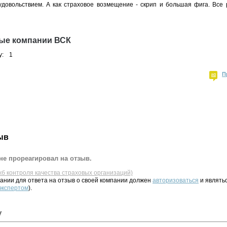
удовольствием. А как страховое возмещение - скрип и большая фига. Все 
ные компании ВСК
у:
1
П
ыв
не прореагировал на отзыв.
жб контроля качества страховых организаций)
ании для ответа на отзыв о своей компании должен
авторизоваться
и являть
 экспертом
).
у