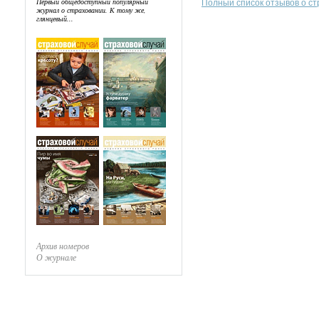
Первый общедоступный популярный
Полный список отзывов о с
журнал о страховании. К тому же,
глянцевый...
Архив номеров
О журнале