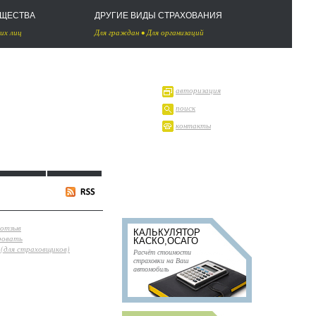
УЩЕСТВА
ДРУГИЕ ВИДЫ СТРАХОВАНИЯ
их лиц
Для граждан
•
Для организаций
авторизация
поиск
контакты
 отзыв
КАЛЬКУЛЯТОР
ровать
КАСКО,ОСАГО
(для страховщиков)
Расчёт стоимости
страховки на Ваш
автомобиль