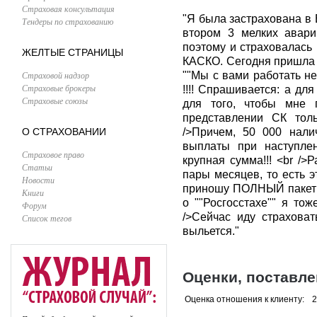
Страховая консультация
"Я была застрахована в
Тендеры по страхованию
втором 3 мелких авари
поэтому и страховалась 
ЖЕЛТЫЕ СТРАНИЦЫ
КАСКО. Сегодня пришла п
Страховой надзор
""Мы с вами работать не
Страховые брокеры
!!!! Спрашивается: а дл
Страховые союзы
для того, чтобы мне 
представлении СК толь
О СТРАХОВАНИИ
/>Причем, 50 000 нали
выплаты при наступлен
Страховое право
крупная сумма!!! <br />
Статьи
пары месяцев, то есть э
Новости
приношу ПОЛНЫЙ пакет д
Книги
о ""Росгосстахе"" я то
Форум
/>Сейчас иду страхова
Список тегов
выльется."
Оценки, поставл
Оценка отношения к клиенту:
2