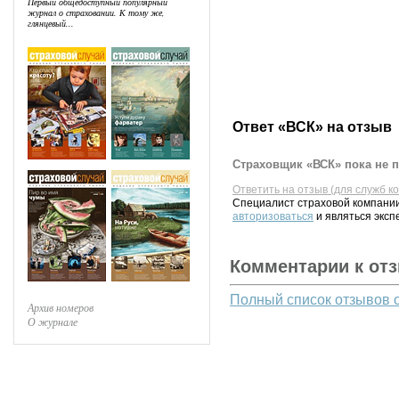
Первый общедоступный популярный
журнал о страховании. К тому же,
глянцевый...
Ответ «ВСК» на отзыв
Страховщик «ВСК» пока не п
Ответить на отзыв (для служб к
Специалист страховой компании
авторизоваться
и являться эксп
Комментарии к от
Полный список отзывов 
Архив номеров
О журнале