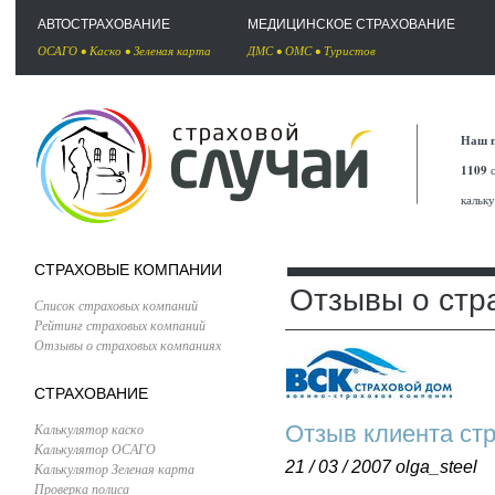
АВТОСТРАХОВАНИЕ
МЕДИЦИНСКОЕ СТРАХОВАНИЕ
ОСАГО
•
Каско
•
Зеленая карта
ДМС
•
ОМС
•
Туристов
Наш п
1109
с
кальк
СТРАХОВЫЕ КОМПАНИИ
Отзывы о стр
Список страховых компаний
Рейтинг страховых компаний
Отзывы о страховых компаниях
СТРАХОВАНИЕ
Калькулятор каско
Отзыв клиента ст
Калькулятор ОСАГО
21 / 03 / 2007
olga_steel
Калькулятор Зеленая карта
Проверка полиса