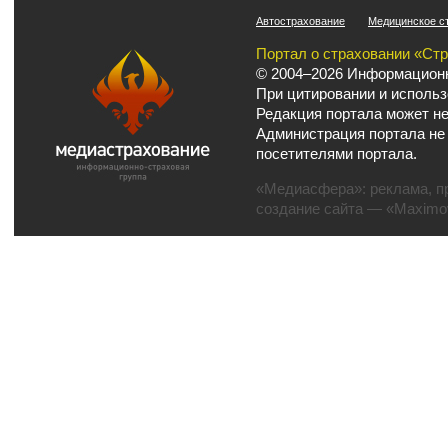
Автострахование
Медицинское с
Портал о страховании «Ст
© 2004–2026 Информационн
При цитировании и использ
Редакция портала может не
Администрация портала не
посетителями портала.
«Медиасфера»:
реклама
,
п
создание сайта
— «Maximov