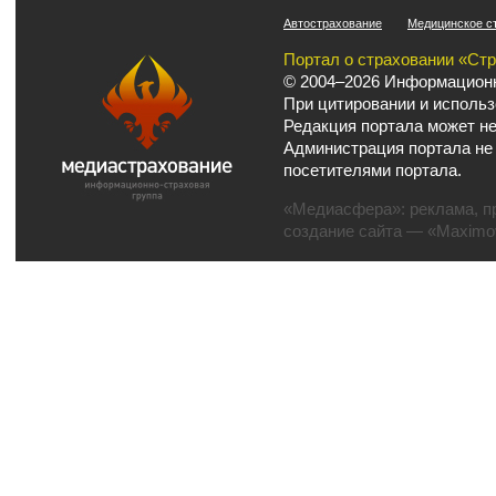
Автострахование
Медицинское с
Портал о страховании «Ст
© 2004–2026 Информационн
При цитировании и использ
Редакция портала может не
Администрация портала не
посетителями портала.
«Медиасфера»:
реклама
,
п
создание сайта
— «Maximov