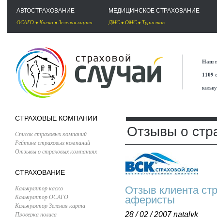
АВТОСТРАХОВАНИЕ
МЕДИЦИНСКОЕ СТРАХОВАНИЕ
ОСАГО
•
Каско
•
Зеленая карта
ДМС
•
ОМС
•
Туристов
Наш п
1109
с
кальк
СТРАХОВЫЕ КОМПАНИИ
Отзывы о стр
Список страховых компаний
Рейтинг страховых компаний
Отзывы о страховых компаниях
СТРАХОВАНИЕ
Калькулятор каско
Отзыв клиента ст
Калькулятор ОСАГО
аферисты
Калькулятор Зеленая карта
Проверка полиса
28 / 02 / 2007
natalyk