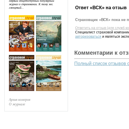
Первый общедоступный популярный
журнал о страховании. К тому же,
Ответ «ВСК» на отзыв
глянцевый...
Страховщик «ВСК» пока не п
Ответить на отзыв (для служб к
Специалист страховой компании
авторизоваться
и являться эксп
Комментарии к от
Полный список отзывов 
Архив номеров
О журнале