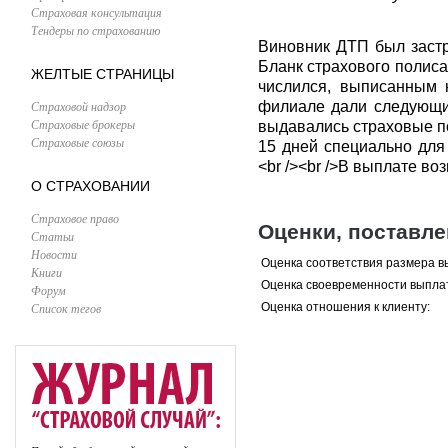
Страховая консультация
Тендеры по страхованию
Виновник ДТП был заст
Бланк страхового полиса
ЖЕЛТЫЕ СТРАНИЦЫ
числился, выписанным н
Страховой надзор
филиале дали следующие
Страховые брокеры
выдавались страховые п
Страховые союзы
15 дней специально для
<br /><br />В выплате в
О СТРАХОВАНИИ
Страховое право
Оценки, поставл
Статьи
Новости
Оценка соответствия размера в
Книги
Оценка своевременности выпла
Форум
Список тегов
Оценка отношения к клиенту: