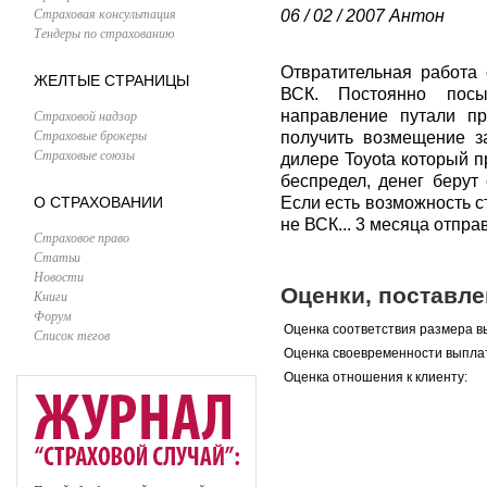
Страховая консультация
06 / 02 / 2007
Антон
Тендеры по страхованию
Отвратительная работа 
ЖЕЛТЫЕ СТРАНИЦЫ
ВСК. Постоянно пос
Страховой надзор
направление путали п
Страховые брокеры
получить возмещение з
Страховые союзы
дилере Toyota который 
беспредел, денег берут 
О СТРАХОВАНИИ
Если есть возможность с
не ВСК... 3 месяца отпр
Страховое право
Статьи
Новости
Оценки, поставл
Книги
Форум
Оценка соответствия размера в
Список тегов
Оценка своевременности выпла
Оценка отношения к клиенту: