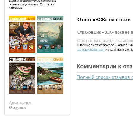
Первый общедоступный популярный
журнал о страховании. К тому же,
глянцевый...
Ответ «ВСК» на отзыв
Страховщик «ВСК» пока не п
Ответить на отзыв (для служб к
Специалист страховой компании
авторизоваться
и являться эксп
Комментарии к от
Полный список отзывов 
Архив номеров
О журнале