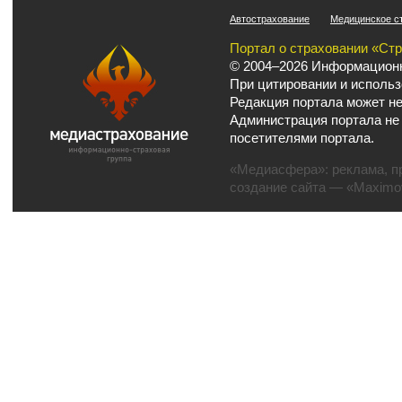
Автострахование
Медицинское с
Портал о страховании «Ст
© 2004–2026 Информационн
При цитировании и использ
Редакция портала может не
Администрация портала не
посетителями портала.
«Медиасфера»:
реклама
,
п
создание сайта
— «Maximov