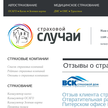
АВТОСТРАХОВАНИЕ
МЕДИЦИНСКОЕ СТРАХОВАНИЕ
ОСАГО
•
Каско
•
Зеленая карта
ДМС
•
ОМС
•
Туристов
Наш п
1109
с
кальк
СТРАХОВЫЕ КОМПАНИИ
Отзывы о стр
Список страховых компаний
Рейтинг страховых компаний
Отзывы о страховых компаниях
СТРАХОВАНИЕ
Калькулятор каско
Отзыв клиента ст
Калькулятор ОСАГО
Отвратительная ра
Калькулятор Зеленая карта
Питерском офисе 
Проверка полиса