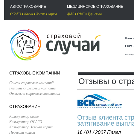
АВТОСТРАХОВАНИЕ
МЕДИЦИНСКОЕ СТРАХОВАНИЕ
ОСАГО
•
Каско
•
Зеленая карта
ДМС
•
ОМС
•
Туристов
Наш п
1109
с
кальк
СТРАХОВЫЕ КОМПАНИИ
Отзывы о стр
Список страховых компаний
Рейтинг страховых компаний
Отзывы о страховых компаниях
СТРАХОВАНИЕ
Калькулятор каско
Отзыв клиента ст
Калькулятор ОСАГО
затягивание выпл
Калькулятор Зеленая карта
Проверка полиса
16 / 01 / 2007
Павел