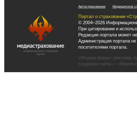
Автострахование
Медицинское с
Портал о страховании «Ст
© 2004–2026 Информационн
При цитировании и использ
Редакция портала может не
Администрация портала не
посетителями портала.
«Медиасфера»:
реклама
,
п
создание сайта
— «Maximov