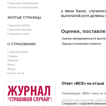
Страховая консультация
Тендеры по страхованию
у меня Каско, случилос
выпллатой,хотя должны п
ЖЕЛТЫЕ СТРАНИЦЫ
Страховой надзор
Страховые брокеры
Оценки, поставл
Страховые союзы
Оценка своевременности выпла
О СТРАХОВАНИИ
Оценка отношения к клиенту:
Страховое право
Статьи
Новости
Книги
Форум
Список тегов
Ответ «ВСК» на отзыв
Страховщик «ВСК» пока не п
Ответить на отзыв (для служб к
Специалист страховой компании