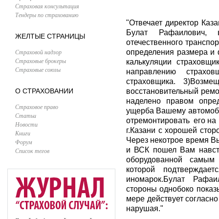
Страховая консультация
Тендеры по страхованию
"Отвечает директор Каз
Булат Рафаилович,
ЖЕЛТЫЕ СТРАНИЦЫ
отечественного транспор
Страховой надзор
определения размера и
Страховые брокеры
калькуляции страховщи
Страховые союзы
направлению страхо
страховщика. 3)Возме
О СТРАХОВАНИИ
восстановительный ремо
наделено правом опре
Страховое право
ущерба Вашему автомоби
Статьи
отремонтировать его на
Новости
г.Казани с хорошей сто
Книги
Через некотрое время Вы
Форум
и ВСК пошел Вам навстр
Список тегов
оборудованной самым
которой подтверждает
иномарок.Булат Рафа
стороны однобоко показ
мере действует согласно
нарушая."