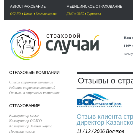
АВТОСТРАХОВАНИЕ
МЕДИЦИНСКОЕ СТРАХОВАНИЕ
ОСАГО
•
Каско
•
Зеленая карта
ДМС
•
ОМС
•
Туристов
Наш п
1109
с
кальк
СТРАХОВЫЕ КОМПАНИИ
Отзывы о стр
Список страховых компаний
Рейтинг страховых компаний
Отзывы о страховых компаниях
СТРАХОВАНИЕ
Калькулятор каско
Отзыв клиента ст
Калькулятор ОСАГО
директор Казанск
Калькулятор Зеленая карта
Проверка полиса
11 / 12 / 2006
Волчков