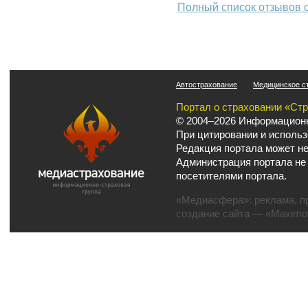
Полный список отзывов 
Автострахование
Медицинское с
Портал о страховании «Ст
© 2004–2026 Информационн
При цитировании и использ
Редакция портала может не
Администрация портала не
посетителями портала.
«Медиасфера»:
реклама
,
п
создание сайта
— «Maximov