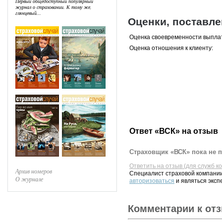
Первый общедоступный популярный
журнал о страховании. К тому же,
глянцевый...
Оценки, поставл
Оценка своевременности выпла
Оценка отношения к клиенту:
Ответ «ВСК» на отзыв
Страховщик «ВСК» пока не п
Ответить на отзыв (для служб к
Архив номеров
Специалист страховой компании
О журнале
авторизоваться
и являться эксп
Комментарии к от