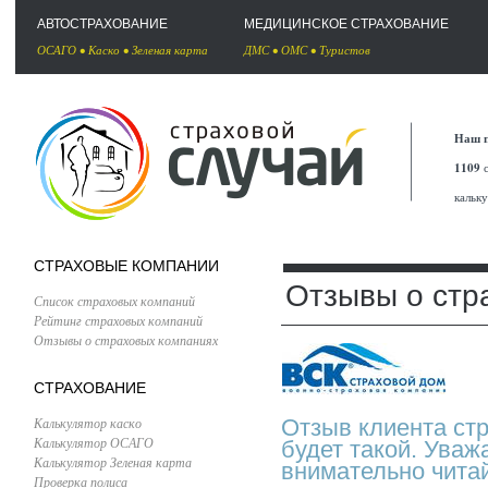
АВТОСТРАХОВАНИЕ
МЕДИЦИНСКОЕ СТРАХОВАНИЕ
ОСАГО
•
Каско
•
Зеленая карта
ДМС
•
ОМС
•
Туристов
Наш п
1109
с
кальк
СТРАХОВЫЕ КОМПАНИИ
Отзывы о стр
Список страховых компаний
Рейтинг страховых компаний
Отзывы о страховых компаниях
СТРАХОВАНИЕ
Калькулятор каско
Отзыв клиента ст
Калькулятор ОСАГО
будет такой. Ува
Калькулятор Зеленая карта
внимательно чита
Проверка полиса