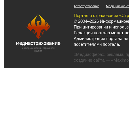
Автострахование
Медицинское с
Портал о страховании «Ст
© 2004–2026 Информационн
При цитировании и использ
Редакция портала может не
Администрация портала не
посетителями портала.
«Медиасфера»:
реклама
,
п
создание сайта
— «Maximov