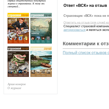
Первый общедоступный популярный
журнал о страховании. К тому же,
Ответ «ВСК» на отзыв
глянцевый...
Страховщик «ВСК» пока не п
Ответить на отзыв (для служб к
Специалист страховой компании
авторизоваться
и являться эксп
Комментарии к от
Полный список отзывов 
Архив номеров
О журнале