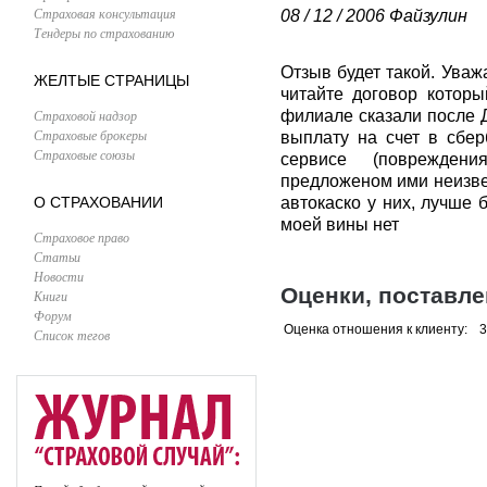
Страховая консультация
08 / 12 / 2006
Файзулин
Тендеры по страхованию
Отзыв будет такой. Ува
ЖЕЛТЫЕ СТРАНИЦЫ
читайте договор котор
Страховой надзор
филиале сказали после 
Страховые брокеры
выплату на счет в сбе
Страховые союзы
сервисе (поврежден
предложеном ими неизве
О СТРАХОВАНИИ
автокаско у них, лучше
моей вины нет
Страховое право
Статьи
Новости
Оценки, поставл
Книги
Форум
Оценка отношения к клиенту:
3
Список тегов