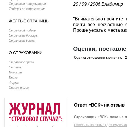
Страховая консультация
20 / 09 / 2006
Владимир
Тендеры по страхованию
"Внимательно прочтите п
ЖЕЛТЫЕ СТРАНИЦЫ
почти все несчастные с
Страховой надзор
Проще уехать с места ава
Страховые брокеры
Страховые союзы
Оценки, поставл
О СТРАХОВАНИИ
Оценка отношения к клиенту:
2
Страховое право
Статьи
Новости
Книги
Форум
Список тегов
Ответ «ВСК» на отзыв
Страховщик «ВСК» пока не п
Ответить на отзыв (для служб к