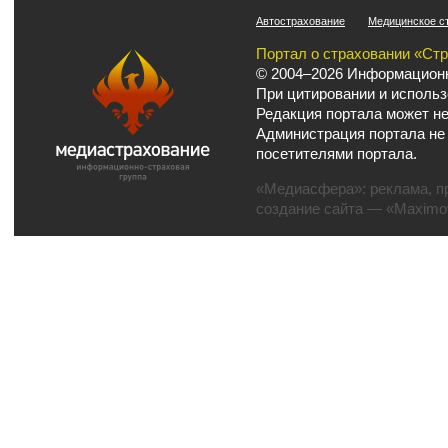
Автострахование
Медицинское с
Портал о страховании «Ст
© 2004–2026 Информационн
При цитировании и использ
Редакция портала может не
Администрация портала не
посетителями портала.
«Медиасфера»:
реклама
,
п
создание сайта
— «Maximov