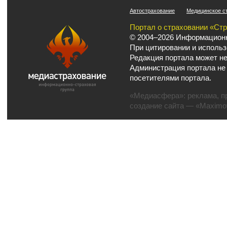
Автострахование
Медицинское с
Портал о страховании «Ст
© 2004–2026 Информационн
При цитировании и использ
Редакция портала может не
Администрация портала не
посетителями портала.
«Медиасфера»:
реклама
,
п
создание сайта
— «Maximov