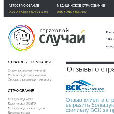
АВТОСТРАХОВАНИЕ
МЕДИЦИНСКОЕ СТРАХОВАНИЕ
ОСАГО
•
Каско
•
Зеленая карта
ДМС
•
ОМС
•
Туристов
Наш п
1109
с
кальк
СТРАХОВЫЕ КОМПАНИИ
Отзывы о стр
Список страховых компаний
Рейтинг страховых компаний
Отзывы о страховых компаниях
СТРАХОВАНИЕ
Калькулятор каско
Отзыв клиента ст
Калькулятор ОСАГО
выразить большую
Калькулятор Зеленая карта
филиалу ВСК за 
Проверка полиса