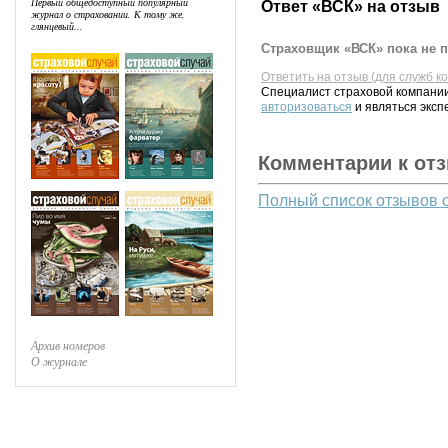
Первый общедоступный популярный
Ответ «ВСК» на отзыв
журнал о страховании. К тому же,
глянцевый...
Страховщик «ВСК» пока не п
Ответить на отзыв (для служб к
Специалист страховой компании
авторизоваться
и являться эксп
Комментарии к от
Полный список отзывов 
Архив номеров
О журнале