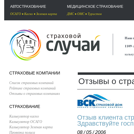
АВТОСТРАХОВАНИЕ
МЕДИЦИНСКОЕ СТРАХОВАНИЕ
ОСАГО
•
Каско
•
Зеленая карта
ДМС
•
ОМС
•
Туристов
Наш п
1109
с
кальк
СТРАХОВЫЕ КОМПАНИИ
Отзывы о стр
Список страховых компаний
Рейтинг страховых компаний
Отзывы о страховых компаниях
СТРАХОВАНИЕ
Калькулятор каско
Отзыв клиента ст
Калькулятор ОСАГО
Здравствуйте госп
Калькулятор Зеленая карта
Проверка полиса
08 / 05 / 2006