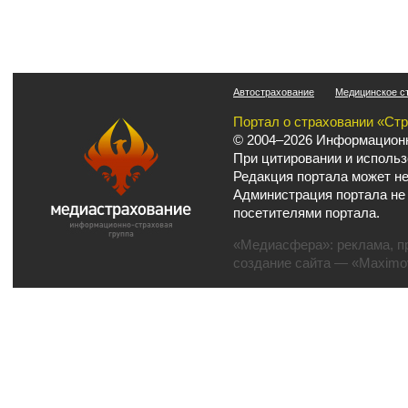
Автострахование
Медицинское с
Портал о страховании «Ст
© 2004–2026 Информационн
При цитировании и использ
Редакция портала может не
Администрация портала не
посетителями портала.
«Медиасфера»:
реклама
,
п
создание сайта
— «Maximov