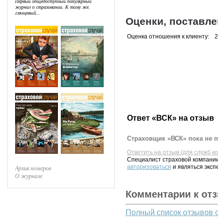
Первый общедоступный популярный
журнал о страховании. К тому же,
глянцевый...
Оценки, поставл
Оценка отношения к клиенту:
2
Ответ «ВСК» на отзыв
Страховщик «ВСК» пока не п
Ответить на отзыв (для служб к
Специалист страховой компании
авторизоваться
и являться эксп
Архив номеров
О журнале
Комментарии к от
Полный список отзывов 