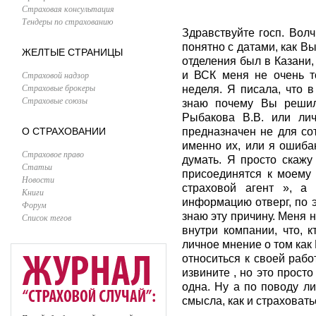
Страховая консультация
Тендеры по страхованию
Здравствуйте госп. Волч
понятно с датами, как В
ЖЕЛТЫЕ СТРАНИЦЫ
отделения был в Казани,
Страховой надзор
и ВСК меня не очень т
Страховые брокеры
неделя. Я писала, что в
Страховые союзы
знаю почему Вы решили
Рыбакова В.В. или ли
О СТРАХОВАНИИ
предназначен не для со
именно их, или я ошиба
Страховое право
думать. Я просто скажу
Статьи
присоединятся к моему 
Новости
страховой агент », а
Книги
информацию отверг, по э
Форум
знаю эту причину. Меня н
Список тегов
внутри компании, что, к
личное мнение о том как
относиться к своей рабо
извините , но это прост
одна. Ну а по поводу л
смысла, как и страховать