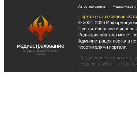
Автострахование
Медицинское с
Портал о страховании «Ст
© 2004–2026 Информационн
При цитировании и использ
Редакция портала может не
Администрация портала не
посетителями портала.
«Медиасфера»:
реклама
,
п
создание сайта
— «Maximov