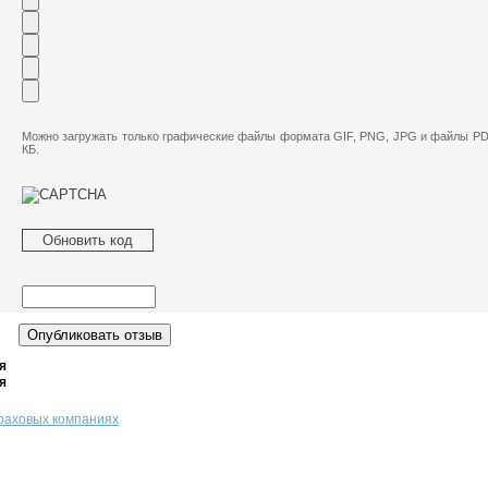
Можно загружать только графические файлы формата GIF, PNG, JPG и файлы PD
КБ.
Обновить код
я
я
траховых компаниях