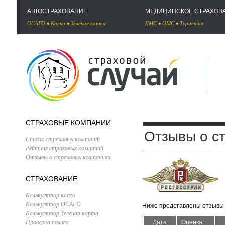
АВТОСТРАХОВАНИЕ
МЕДИЦИНСКОЕ СТРАХОВ
ОСАГО
•
Каско
•
Зеленая карта
ДМС
•
ОМС
•
Туристов
СТРАХОВЫЕ КОМПАНИИ
Отзывы о с
Список страховых компаний
Рейтинг страховых компаний
Отзывы о страховых компаниях
СТРАХОВАНИЕ
Калькулятор каско
Калькулятор ОСАГО
Ниже представлены отзывы 
Калькулятор Зеленая карта
Проверка полиса
Дата
Оценка