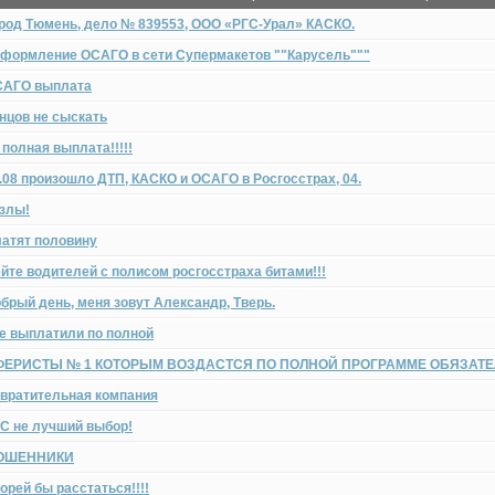
род Тюмень, дело № 839553, ООО «РГС-Урал» КАСКО.
формление ОСАГО в сети Супермакетов ""Карусель"""
САГО выплата
нцов не сыскать
 полная выплата!!!!!
.08 произошло ДТП, КАСКО и ОСАГО в Росгосстрах, 04.
злы!
атят половину
йте водителей с полисом росгосстраха битами!!!
брый день, меня зовут Александр, Тверь.
е выплатили по полной
ФЕРИСТЫ № 1 КОТОРЫМ ВОЗДАСТСЯ ПО ПОЛНОЙ ПРОГРАММЕ ОБЯЗАТЕЛ
вратительная компания
С не лучший выбор!
ОШЕННИКИ
орей бы расстаться!!!!