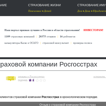
АНИЕ
СТРАХОВАНИЕ ЖИЗНИ
СТРАХОВАНИЕ ИМ
Пенсионное
•
Детей
Дом
•
Дача
•
Юридическ
Наш портал признан лучшим в России в области страхования!
ИНВЕСТОРАМ!
1109
страховых компаний
|
20375
отзывов
|
16
рейтингов
калькуляторы Каско
и
ОСАГО
|
страховой консультант
|
проверка полиса
траховой компании Росгосстрах
отзывы о Росгосстрах
оставить
2412
оценка
клиентов страховой компании
Росгосстрах
в хронологическом порядке.
Отзыв о страховой компании Росгосстрах