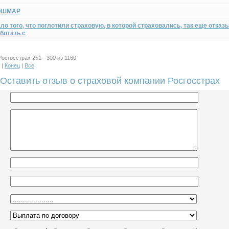
ОШМАР
ло того, что поглотили страховую, в которой страховались, так еще отказ
ботать с
осгосстрах 251 - 300 из 1160
|
Конец
|
Все
Оставить отзыв о страховой компании Росгосстрах