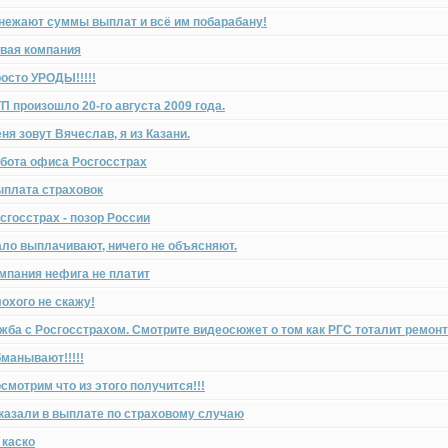
нежают суммы выплат и всё им побарабану!
вая компания
осто УРОДЫ!!!!!
П произошло 20-го августа 2009 года.
ня зовут Вячеслав, я из Казани.
бота офиса Росгосстрах
плата страховок
сгосстрах - позор России
ло выплачивают, ничего не объясняют.
мпания нефига не платит
охого не скажу!
жба с Росгосстрахом. Смотрите видеосюжет о том как РГС тоталит ремо
манывают!!!!!
смотрим что из этого получится!!!
казали в выплате по страховому случаю
 каско