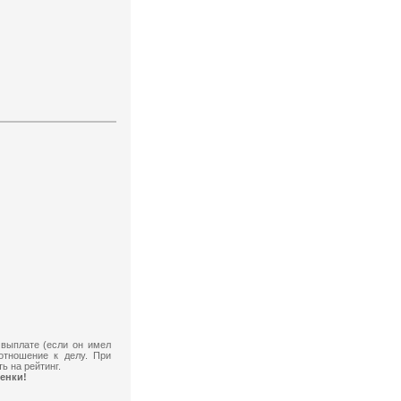
 выплате (если он имел
отношение к делу. При
ь на рейтинг.
енки!