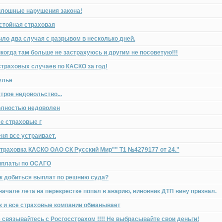
лошные нарушения закона!
стойная страховая
ло два случая с разрывом в несколько дней.
когда там больше не застрахуюсь и другим не посоветую!!!
страховых случаев по КАСКО за год!
ульё
трое недовольство...
лностью недоволен
е страховые г
ня все устраивает.
траховка КАСКО ОАО СК Русский Мир"" Т1 №4279177 от 24."
платы по ОСАГО
к добиться выплат по решнию суда?
начале лета на перекрестке попал в аварию, виновник ДТП вину признал.
к и все страховые компании обманывает
 связывайтесь с Росгосстрахом !!!! Не выбрасывайте свои деньги!