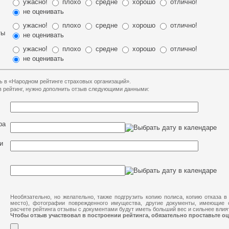
ужасно!
плохо
средне
хорошо
отлично!
не оценивать
ужасно!
плохо
средне
хорошо
отлично!
ты
не оценивать
ужасно!
плохо
средне
хорошо
отлично!
не оценивать
ь в «Народном рейтинге страховых организаций».
 в рейтинг, нужно дополнить отзыв следующими данными:
ра
и
Необязательно, но желательно, также подгрузить копию полиса, копию отказа в
место), фотографии поврежденного имущества, другие документы, имеющие 
расчете рейтинга отзывы с документами будут иметь больший вес и сильнее влият
Чтобы отзыв участвовал в построении рейтинга, обязательно проставьте оц