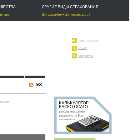
УЩЕСТВА
ДРУГИЕ ВИДЫ СТРАХОВАНИЯ
их лиц
Для граждан
•
Для организаций
авторизация
поиск
контакты
 отзыв
КАЛЬКУЛЯТОР
КАСКО,ОСАГО
Расчёт стоимости
страховки на Ваш
автомобиль