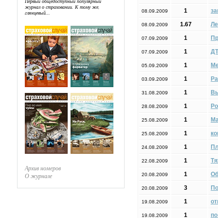
Первый общедоступный популярный
журнал о страховании. К тому же,
1
за
08.09.2009
глянцевый...
1.67
Ле
08.09.2009
1
Пр
07.09.2009
1
ДТ
07.09.2009
1
Ме
05.09.2009
1
Ра
03.09.2009
1
Вы
31.08.2009
1
Ро
28.08.2009
1
Ма
25.08.2009
1
ко
25.08.2009
1
Пл
24.08.2009
1
Тя
22.08.2009
Архив номеров
1
Об
О журнале
20.08.2009
3
По
20.08.2009
1
от
19.08.2009
1
по
19.08.2009