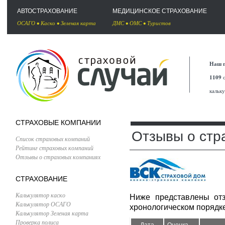
АВТОСТРАХОВАНИЕ
МЕДИЦИНСКОЕ СТРАХОВАНИЕ
ОСАГО
•
Каско
•
Зеленая карта
ДМС
•
ОМС
•
Туристов
Наш п
1109
с
кальк
СТРАХОВЫЕ КОМПАНИИ
Отзывы о стр
Список страховых компаний
Рейтинг страховых компаний
Отзывы о страховых компаниях
СТРАХОВАНИЕ
Калькулятор каско
Ниже представлены от
Калькулятор ОСАГО
хронологическом порядке
Калькулятор Зеленая карта
Проверка полиса