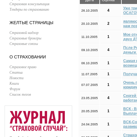
Дата
Оценка
Страховая консультация
Уже тр
Тендеры по страхованию
4
26.10.2005
ОСАГО)
являюс
ЖЕЛТЫЕ СТРАНИЦЫ
2
20.10.2005
нам по
Страховой надзор
Мое от
1
11.10.2005
Страховые брокеры
двух Д
Страховые союзы
Псле Ро
4
09.10.2005
деньги 
О СТРАХОВАНИИ
Самая 
1
06.10.2005
возмещ
Страховое право
Статьи
1
Получа
11.07.2005
Новости
Очень 
Книги
1
07.07.2005
юридич
Форум
Список тегов
Сергей 
4
23.05.2005
работа
ВСК - 
1
20.05.2005
Выплач
ВСК-Со
1
24.04.2005
развив
Страхо