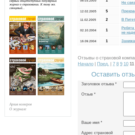
1
Первый общедоступный популярный
06.03.2005
Не свя
журнал о страховании. К тому же,
глянцевый...
5
Прекра
12.02.2005
2
В Питет
11.02.2005
Ребята 
1
02.10.2004
не наде
1
Занижа
16.09.2004
Отзывы о страховой компан
Начало
|
Пред.
|
7
8
9
10
11
Оставить отз
Заголовок отзыва
*
Отзыв
*
Архив номеров
О журнале
Ваше имя
*
Адрес страховой