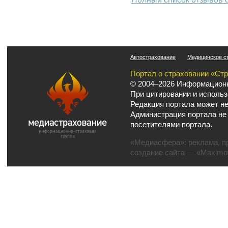
Автострахование
Медицинское с
Портал о страховании «Ст
© 2004–2026 Информационн
При цитировании и использ
Редакция портала может не
Администрация портала не
посетителями портала.
«Медиасфера»:
реклама
,
п
создание сайта
— «Maximov