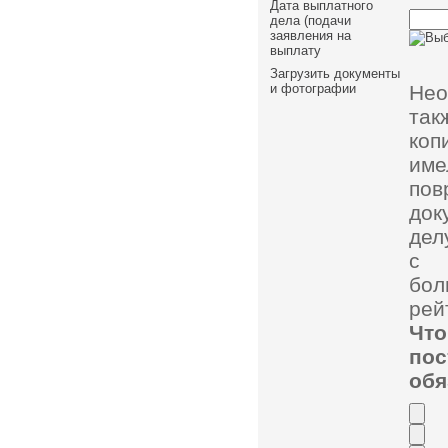
Дата выплатного
дела (подачи
заявления на
выплату
Загрузить документы
Нео
и фотографии
так
коп
им
пов
док
дел
с 
бол
рей
Чт
по
обя