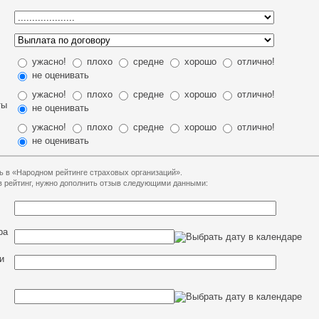
ужасно!
плохо
средне
хорошо
отлично!
не оценивать
ужасно!
плохо
средне
хорошо
отлично!
ты
не оценивать
ужасно!
плохо
средне
хорошо
отлично!
не оценивать
ь в «Народном рейтинге страховых организаций».
 в рейтинг, нужно дополнить отзыв следующими данными:
ра
и