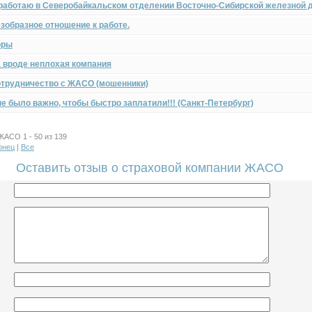
работаю в Северобайкальском отделении Восточно-Сибирской железной 
зобразное отношение к работе.
оры
 вроде неплохая компания
трудничество с ЖАСО (мошенники)
е было важно, чтобы быстро заплатили!!! (Санкт-Петербург)
АСО 1 - 50 из 139
онец
|
Все
Оставить отзыв о страховой компании ЖАСО