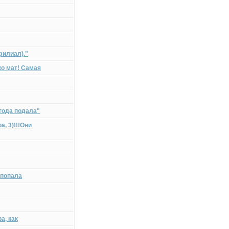
филиал)."
о мат! Самая
года подала"
 3)!!!Они
 попала
а, как