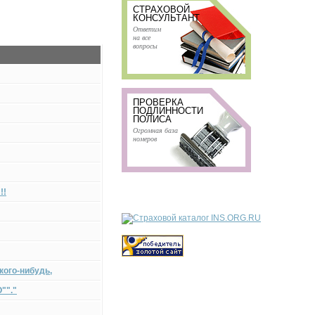
СТРАХОВОЙ
КОНСУЛЬТАНТ
Ответим
на все
вопросы
ПРОВЕРКА
ПОДЛИННОСТИ
ПОЛИСА
Огромная база
номеров
!!
кого-нибудь,
""."