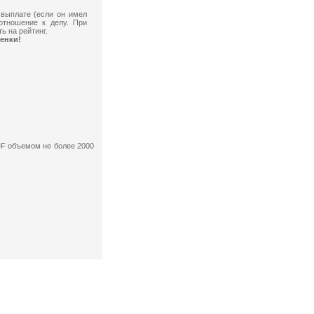
 выплате (если он имел
отношение к делу. При
ь на рейтинг.
енки!
F объемом не более 2000