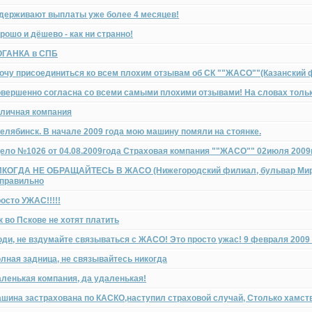
держивают выплаты уже более 4 месяцев!
рошо и дёшево - как ни странно!
ОГАНКА в СПБ
очу присоединиться ко всем плохим отзывам об СК ""ЖАСО""(Казанский 
вершенно согласна со всеми самыми плохими отзывами! На словах тольк
личная компания
Челябинск. В начале 2009 года мою машину помяли на стоянке.
ело №1026 от 04.08.2009года Страховая компания ""ЖАСО"" 02июля 2009
КОГДА НЕ ОБРАЩАЙТЕСЬ В ЖАСО (Нижегородский филиал, бульвар Мира,
правильно
осто УЖАС!!!!!
к во Пскове не хотят платить
ди, не вздумайте связываться с ЖАСО! Это просто ужас! 9 февраля 2009
лная задница, не связывайтесь никогда
ленькая компания, да удаленькая!
шина застрахована по КАСКО,наступил страховой случай, Столько хамств