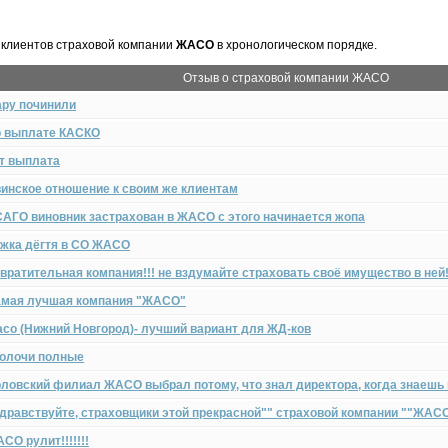
клиентов страховой компании
ЖАСО
в хронологическом порядке.
Отзыв о страховой компании ЖАСО
ру починили
 выплате КАСКО
т выплата
инское отношение к своим же клиентам
АГО виновник застрахован в ЖАСО с этого начинается жопа
жка дёгтя в СО ЖАСО
вратительная компания!!! не вздумайте страховать своё имущество в ней!
мая лучшая компания "ЖАСО"
со (Нижний Новгород)- лучший вариант для ЖД-ков
олочи полные
ловский филиал ЖАСО выбрал потому, что знал директора, когда знаешь 
дравствуйте, страховщики этой прекрасной"" страховой компании ""ЖАСО
СО рулит!!!!!!!