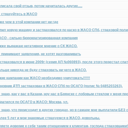
писала свой отзыв, потом начиталась других.....
 страхуйтесь в ЖАСО
же чем в этой компании нет ни где
пил новую машину и застраховался по каско в ЖАСО СПб, страховой поли
СО - сильно бюрократизированная компания
кже выражаю негативное мнение о СК ЖАСО.
 принимают заявления, не хотят разговаривать
страховался в июне 2009г (серия АП №060893), после этого перестал спа
льше никогда не буду страховать ни чего в ЖАСО.
кие кампании как ЖАСО необходимо уничтожать!!!!!!
новник ДТП застрахован в ЖАСО СПб по ОСАГО (полис № 0485203263).
 знаю, как у вас в Казани, ноу нас в Брянске с лобовым стеклом у меня п
ратился по ОСАГО в ЖАСО: Москва, ул.
 знаю, что происходит в других городах, но в самаре мне выплатили БЕЗ 
лее 5 лет и мои знакомые страхуемся в ЖАСО, довольны.
ряете доверие к себе таким отношением к клиентам, господа страховщики