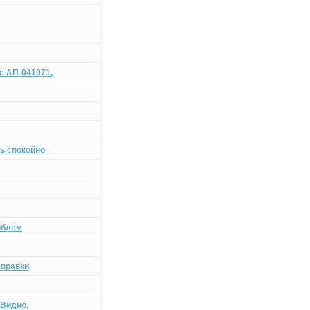
с АП-041071,
ть спокойно
роблем
справки
!Видно,