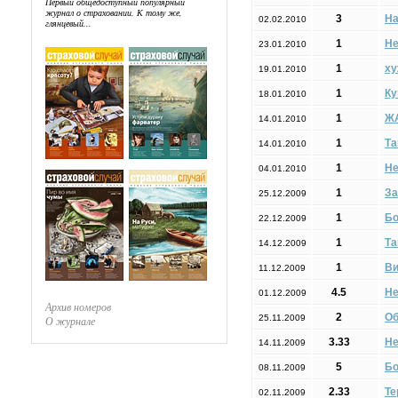
Первый общедоступный популярный
журнал о страховании. К тому же,
3
На
02.02.2010
глянцевый...
1
Не
23.01.2010
1
ху
19.01.2010
1
Ку
18.01.2010
1
ЖА
14.01.2010
1
Та
14.01.2010
1
Не
04.01.2010
1
За
25.12.2009
1
Бо
22.12.2009
1
Та
14.12.2009
1
Ви
11.12.2009
4.5
Не
01.12.2009
Архив номеров
2
Об
25.11.2009
О журнале
3.33
Не
14.11.2009
5
Бо
08.11.2009
2.33
Те
02.11.2009