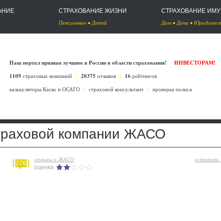
АНИЕ
СТРАХОВАНИЕ ЖИЗНИ
СТРАХОВАНИЕ ИМ
Пенсионное
•
Детей
Дом
•
Дача
•
Юридическ
Наш портал признан лучшим в России в области страхования!
ИНВЕСТОРАМ!
1109
страховых компаний
|
20375
отзывов
|
16
рейтингов
калькуляторы Каско
и
ОСАГО
|
страховой консультант
|
проверка полиса
траховой компании ЖАСО
отзывы о ЖАСО
оставить
276
оценка