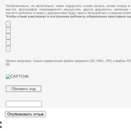
Необязательно, но желательно, также подгрузить копию полиса, копию отказа в
место), фотографии поврежденного имущества, другие документы, имеющие 
расчете рейтинга отзывы с документами будут иметь больший вес и сильнее влият
Чтобы отзыв участвовал в построении рейтинга, обязательно проставьте оц
Можно загружать только графические файлы формата GIF, PNG, JPG и файлы PD
КБ.
Обновить код
я
я