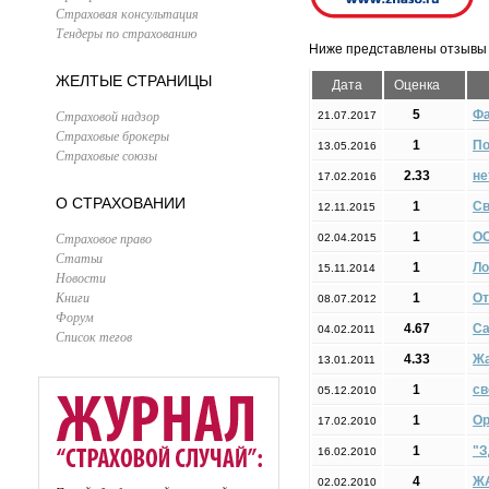
Страховая консультация
Тендеры по страхованию
Ниже представлены отзывы 
ЖЕЛТЫЕ СТРАНИЦЫ
Дата
Оценка
Страховой надзор
5
Фа
21.07.2017
Страховые брокеры
1
По
13.05.2016
Страховые союзы
2.33
не
17.02.2016
О СТРАХОВАНИИ
1
Св
12.11.2015
Страховое право
1
ОС
02.04.2015
Статьи
1
Ло
15.11.2014
Новости
Книги
1
От
08.07.2012
Форум
4.67
Са
04.02.2011
Список тегов
4.33
Жа
13.01.2011
1
св
05.12.2010
1
Ор
17.02.2010
1
"З
16.02.2010
4
ЖА
02.02.2010