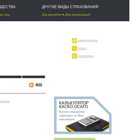
УЩЕСТВА
ДРУГИЕ ВИДЫ СТРАХОВАНИЯ
их лиц
Для граждан
•
Для организаций
авторизация
поиск
контакты
 отзыв
КАЛЬКУЛЯТОР
КАСКО,ОСАГО
Расчёт стоимости
страховки на Ваш
автомобиль