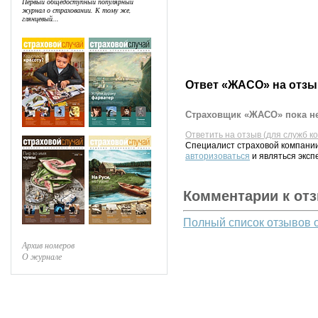
Первый общедоступный популярный
журнал о страховании. К тому же,
глянцевый...
Ответ «ЖАСО» на отзы
Страховщик «ЖАСО» пока не
Ответить на отзыв (для служб к
Специалист страховой компании
авторизоваться
и являться эксп
Комментарии к от
Полный список отзывов 
Архив номеров
О журнале