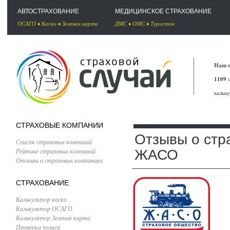
АВТОСТРАХОВАНИЕ
МЕДИЦИНСКОЕ СТРАХОВАНИЕ
ОСАГО
•
Каско
•
Зеленая карта
ДМС
•
ОМС
•
Туристов
Наш п
1109
с
кальк
СТРАХОВЫЕ КОМПАНИИ
Отзывы о стр
Список страховых компаний
Рейтинг страховых компаний
ЖАСО
Отзывы о страховых компаниях
СТРАХОВАНИЕ
Калькулятор каско
Калькулятор ОСАГО
Калькулятор Зеленая карта
Проверка полиса