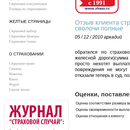
Страховая консультация
Тендеры по страхованию
Отзыв клиента ст
ЖЕЛТЫЕ СТРАНИЦЫ
сволочи полные
Страховой надзор
Страховые брокеры
05 / 12 / 2010
аркадий
Страховые союзы
обратился по страхово
О СТРАХОВАНИИ
желесной дороги)сумма 
Страховое право
просто нехотят выплат
Статьи
повреждения не могут
Новости
отказали теперь в суд. 
Книги
Форум
Список тегов
Оценки, поставл
Оценка соответствия размера в
Оценка своевременности выпла
Оценка отношения к клиенту: