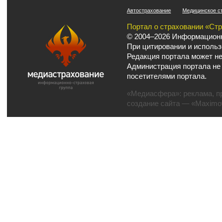
Автострахование
Медицинское с
Портал о страховании «Ст
© 2004–2026 Информационн
При цитировании и использ
Редакция портала может не
Администрация портала не
посетителями портала.
«Медиасфера»:
реклама
,
п
создание сайта
— «Maximov