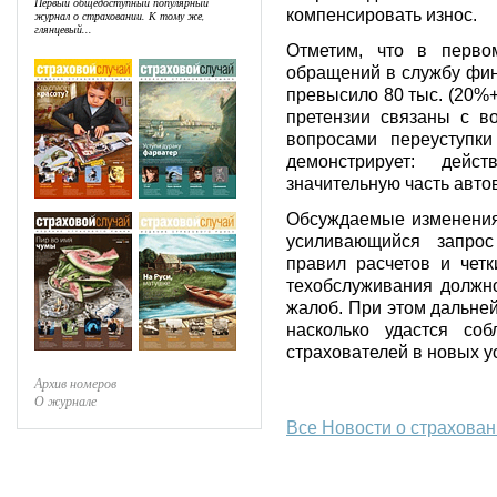
Первый общедоступный популярный
компенсировать износ.
журнал о страховании. К тому же,
глянцевый...
Отметим, что в первом
обращений в службу фин
превысило 80 тыс. (20%
претензии связаны с 
вопросами переуступки
демонстрирует: дей
значительную часть авто
Обсуждаемые изменения 
усиливающийся запрос
правил расчетов и чет
техобслуживания должно
жалоб. При этом дальней
насколько удастся со
страхователей в новых у
Архив номеров
О журнале
Все Новости о страхова