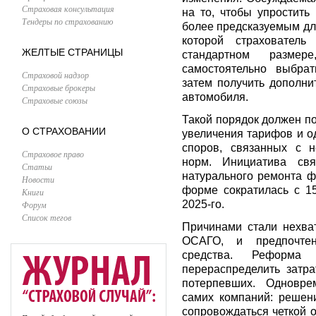
Страховая консультация
на то, чтобы упростить
Тендеры по страхованию
более предсказуемым дл
которой страховател
ЖЕЛТЫЕ СТРАНИЦЫ
стандартном разме
самостоятельно выбрат
Страховой надзор
затем получить дополни
Страховые брокеры
автомобиля.
Страховые союзы
Такой порядок должен п
О СТРАХОВАНИИ
увеличения тарифов и о
споров, связанных с 
Страховое право
норм. Инициатива свя
Статьи
натурального ремонта ф
Новости
форме сократилась с 1
Книги
2025-го.
Форум
Список тегов
Причинами стали нехват
ОСАГО, и предпочтен
средства. Реформа
перераспределить затр
потерпевших. Одновре
самих компаний: решен
сопровождаться четкой 