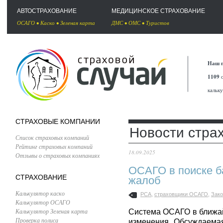
АВТОСТРАХОВАНИЕ
МЕДИЦИНСКОЕ СТРАХОВАНИЕ
ОСАГО
•
Каско
•
Зеленая карта
ДМС
•
ОМС
•
Туристов
Наш п
1109
с
кальк
СТРАХОВЫЕ КОМПАНИИ
Новости стра
Список страховых компаний
Рейтинг страховых компаний
18.09.2025
Отзывы о страховых компаниях
ОСАГО в поиске б
СТРАХОВАНИЕ
жалоб
Калькулятор каско
РСА
,
страховщики ОСАГО
,
Зак
Калькулятор ОСАГО
Калькулятор Зеленая карта
Система ОСАГО в ближа
Проверка полиса
изменения. Обсуждаема